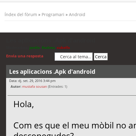
Índex del fòrum
»
Programari
»
Android
Les aplicacions .Apk d'android
Moderadors:
jordis
,
Andreu
,
cubells
Envia una resposta
Les aplicacions .Apk d'android
Data: dj. set. 29, 2016 3:44 pm
Autor:
mustafa sousan
(Entrades: 1)
Hola,
Com es que el meu mòbil no a
desconegudes?