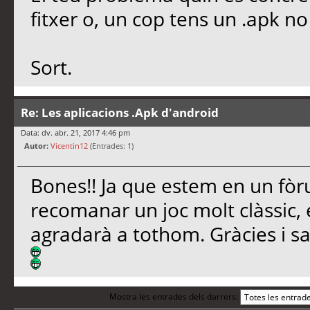
fitxer o, un cop tens un .apk no 
Sort.
Re: Les aplicacions .Apk d'android
Data: dv. abr. 21, 2017 4:46 pm
Autor:
Vicentin12
(Entrades: 1)
Bones!! Ja que estem en un fò
recomanar un joc molt clàssic, 
agradarà a tothom. Gràcies i sal
Mostra les entrades dels darrers: