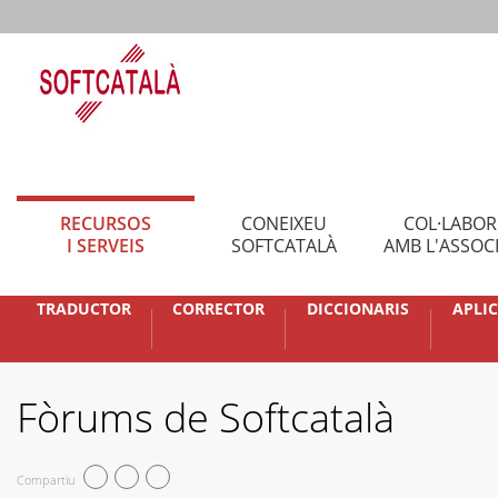
RECURSOS
CONEIXEU
COL·LABO
I SERVEIS
SOFTCATALÀ
AMB L'ASSOC
TRADUCTOR
CORRECTOR
DICCIONARIS
APLI
Fòrums de Softcatalà
Compartiu