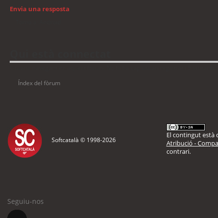
Envia una resposta
Torna a: Android
Qui està connectat
Usuaris navegant en aquest fòrum: No hi ha cap usuari registrat i 5 visitants
Índex del fòrum
El contingut està d
Softcatalà © 1998-
2026
Atribució - Compar
contrari.
Seguiu-nos