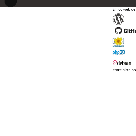
El lloc web de
entre altre pr