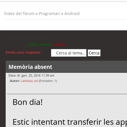
Índex del fòrum
»
Programari
»
Android
Memòria absent
Moderadors:
jordis
,
Andreu
,
cubells
Envia una resposta
Memòria absent
Data: dl. gen. 25, 2016 11:39 am
Autor:
Ladislau.cat
(Entrades: 1)
Bon dia!
Estic intentant transferir les 