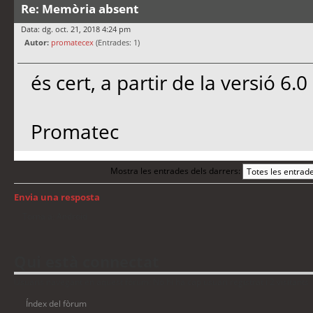
Re: Memòria absent
Data: dg. oct. 21, 2018 4:24 pm
Autor:
promatecex
(Entrades: 1)
és cert, a partir de la versió 6.0
Promatec
Mostra les entrades dels darrers:
Envia una resposta
Torna a: Android
Qui està connectat
Usuaris navegant en aquest fòrum: No hi ha cap usuari registrat i 2 visitants
Índex del fòrum