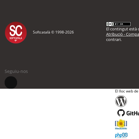
El contingut està d
Softcatalà © 1998-
2026
Atribució - Compar
contrari.
Seguiu-nos
El lloc web de