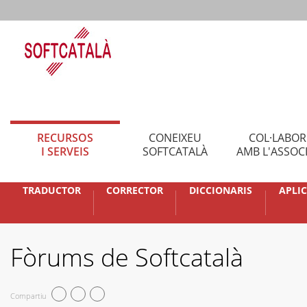
RECURSOS
CONEIXEU
COL·LABO
I SERVEIS
SOFTCATALÀ
AMB L'ASSOC
TRADUCTOR
CORRECTOR
DICCIONARIS
APLI
Fòrums de Softcatalà
Compartiu