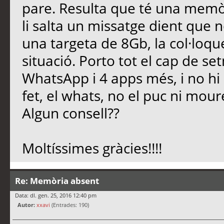
pare. Resulta que té una memòri
li salta un missatge dient que
una targeta de 8Gb, la col·loqu
situació. Porto tot el cap de s
WhatsApp i 4 apps més, i no h
fet, el whats, no el puc ni mour
Algun consell??
Moltíssimes gràcies!!!!
Re: Memòria absent
Data: dl. gen. 25, 2016 12:40 pm
Autor:
xxavi
(Entrades: 190)