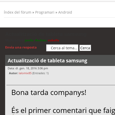
Índex del fòrum
»
Programari
»
Android
Actualització de tableta samsung
Moderadors:
jordis
,
Andreu
,
cubells
Envia una resposta
Actualització de tableta samsung
Data: dl. gen. 18, 2016 3:06 pm
Autor:
lalomix85
(Entrades: 1)
Bona tarda companys!
És el primer comentari que faig