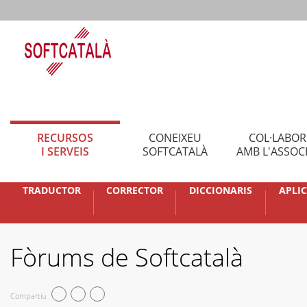
RECURSOS
CONEIXEU
COL·LABO
I SERVEIS
SOFTCATALÀ
AMB L'ASSOC
TRADUCTOR
CORRECTOR
DICCIONARIS
APLI
Fòrums de Softcatalà
Compartiu