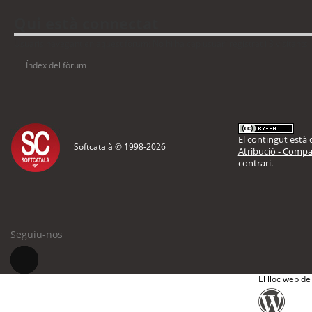
Qui està connectat
Usuaris navegant en aquest fòrum: No hi ha cap usuari registrat i 3 visitants
Índex del fòrum
El contingut està d
Softcatalà © 1998-
2026
Atribució - Compar
contrari.
Seguiu-nos
El lloc web de