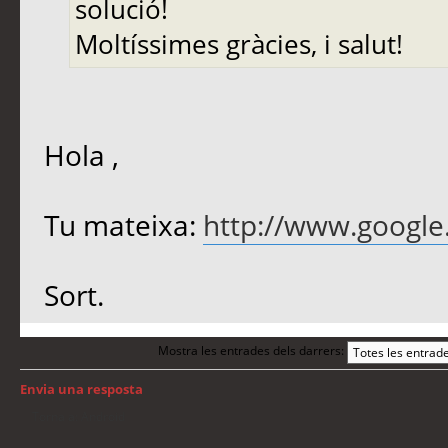
solució!
Moltíssimes gràcies, i salut!
Hola ,
Tu mateixa:
http://www.googl
Sort.
Mostra les entrades dels darrers:
Envia una resposta
Torna a: Android