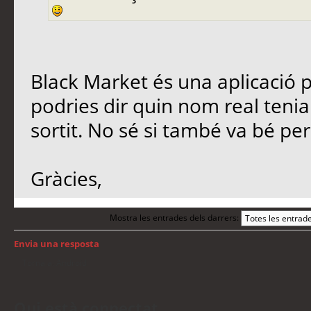
Black Market és una aplicació p
podries dir quin nom real tenia
sortit. No sé si també va bé p
Gràcies,
Mostra les entrades dels darrers:
Envia una resposta
Torna a: Android
Qui està connectat