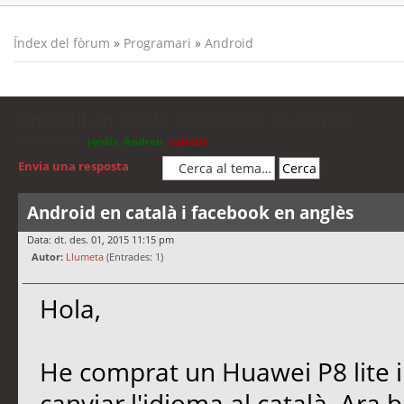
Índex del fòrum
»
Programari
»
Android
Android en català i facebook en anglès
Moderadors:
jordis
,
Andreu
,
cubells
Envia una resposta
Android en català i facebook en anglès
Data: dt. des. 01, 2015 11:15 pm
Autor:
Llumeta
(Entrades: 1)
Hola,
He comprat un Huawei P8 lite i
canviar l'idioma al català. Ara 