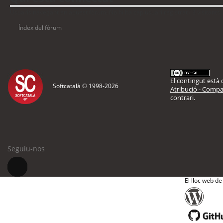
Usuaris navegant en aquest fòrum: No hi ha cap usuari registrat i 3 visitants
Índex del fòrum
El contingut està d
Softcatalà © 1998-
2026
Atribució - Compar
contrari.
Seguiu-nos
El lloc web de