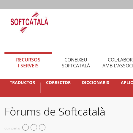
RECURSOS
CONEIXEU
COL·LABO
I SERVEIS
SOFTCATALÀ
AMB L'ASSOC
TRADUCTOR
CORRECTOR
DICCIONARIS
APLI
Fòrums de Softcatalà
Compartiu