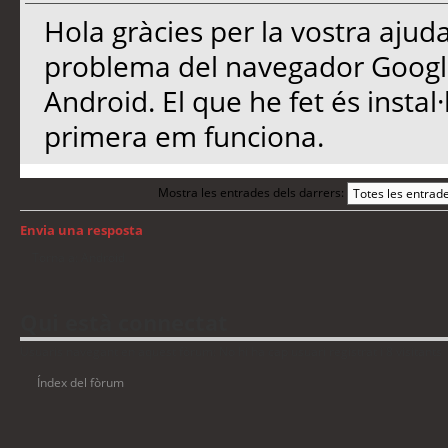
Hola gràcies per la vostra ajuda
problema del navegador Google 
Android. El que he fet és instal·
primera em funciona.
Mostra les entrades dels darrers:
Envia una resposta
Torna a: Android
Qui està connectat
Usuaris navegant en aquest fòrum: No hi ha cap usuari registrat i 8 visitants
Índex del fòrum