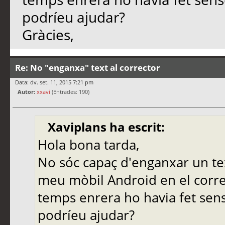
podríeu ajudar?
Gràcies,
Re: No "enganxa" text al corrector
Data: dv. set. 11, 2015 7:21 pm
Autor:
xxavi
(Entrades: 190)
Xaviplans ha escrit:
Hola bona tarda,
No sóc capaç d'enganxar un tex
meu mòbil Android en el corre
temps enrera ho havia fet sen
podríeu ajudar?