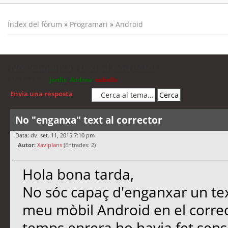
Índex del fòrum
»
Programari
»
Android
No "enganxa" text al corrector
Moderadors:
jordis
,
Andreu
,
cubells
Envia una resposta
No "enganxa" text al corrector
Data: dv. set. 11, 2015 7:10 pm
Autor:
Xaviplans
(Entrades: 2)
Hola bona tarda,
No sóc capaç d'enganxar un tex
meu mòbil Android en el correc
temps enrera ho havia fet sen