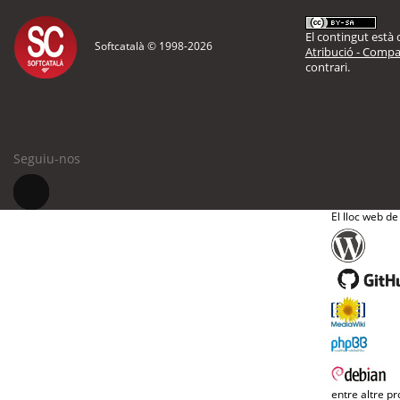
El contingut està d
Softcatalà © 1998-
2026
Atribució - Compar
contrari.
Seguiu-nos
El lloc web de
entre altre pr