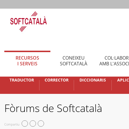
RECURSOS
CONEIXEU
COL·LABO
I SERVEIS
SOFTCATALÀ
AMB L'ASSOC
TRADUCTOR
CORRECTOR
DICCIONARIS
APLI
Fòrums de Softcatalà
Compartiu