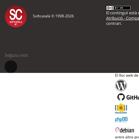
El contingut està d
Softcatalà © 1998-
2026
Atribució - Compar
contrari.
Seguiu-nos
El lloc web de
entre altre pr