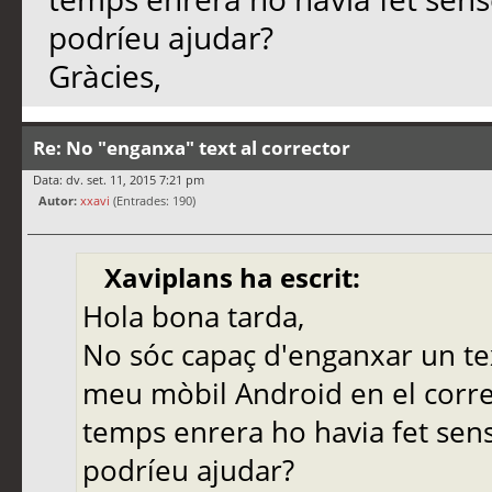
podríeu ajudar?
Gràcies,
Re: No "enganxa" text al corrector
Data: dv. set. 11, 2015 7:21 pm
Autor:
xxavi
(Entrades: 190)
Xaviplans ha escrit:
Hola bona tarda,
No sóc capaç d'enganxar un tex
meu mòbil Android en el corre
temps enrera ho havia fet sen
podríeu ajudar?