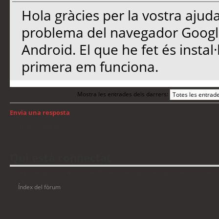
Hola gràcies per la vostra ajuda
problema del navegador Google 
Android. El que he fet és instal·
primera em funciona.
Mostra les entrades dels darrers:
Envia una resposta
Torna a: Android
Qui està connectat
Usuaris navegant en aquest fòrum: No hi ha cap usuari registrat i 10 visitant
Índex del fòrum