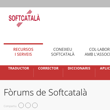
RECURSOS
CONEIXEU
COL·LABO
I SERVEIS
SOFTCATALÀ
AMB L'ASSOC
TRADUCTOR
CORRECTOR
DICCIONARIS
APLI
Fòrums de Softcatalà
Compartiu