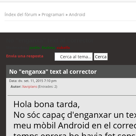
Índex del fòrum
»
Programari
»
Android
No "enganxa" text al corrector
Moderadors:
jordis
,
Andreu
,
cubells
Envia una resposta
No "enganxa" text al corrector
Data: dv. set. 11, 2015 7:10 pm
Autor:
Xaviplans
(Entrades: 2)
Hola bona tarda,
No sóc capaç d'enganxar un tex
meu mòbil Android en el correc
temps enrera ho havia fet sen