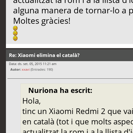
alguna manera de tornar-lo a 
Moltes gràcies!
Re: Xiaomi elimina el català?
Data: ds. set. 05, 2015 11:21 am
Autor:
xxavi
(Entrades: 190)
Nuriona ha escrit:
Hola,
tinc un Xiaomi Redmi 2 que vaig
en català (tot i que molts aspe
actualitzat la rom i a la llista d