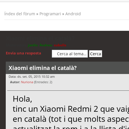
Índex del fòrum
»
Programari
»
Android
Xiaomi elimina el català?
Moderadors:
jordis
,
Andreu
,
cubells
Envia una resposta
Xiaomi elimina el català?
Data: ds. set. 05, 2015 10:32 am
Autor:
Nuriona
(Entrades: 2)
Hola,
tinc un Xiaomi Redmi 2 que vaig 
en català (tot i que molts aspe
actualitzat la rom i a la llista d