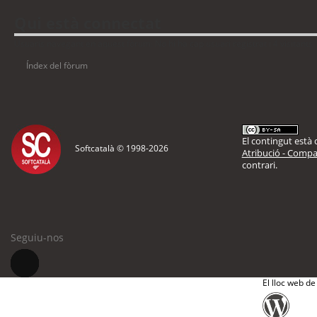
Qui està connectat
Usuaris navegant en aquest fòrum: No hi ha cap usuari registrat i 4 visitants
Índex del fòrum
El contingut està d
Softcatalà © 1998-
2026
Atribució - Compar
contrari.
Seguiu-nos
El lloc web de