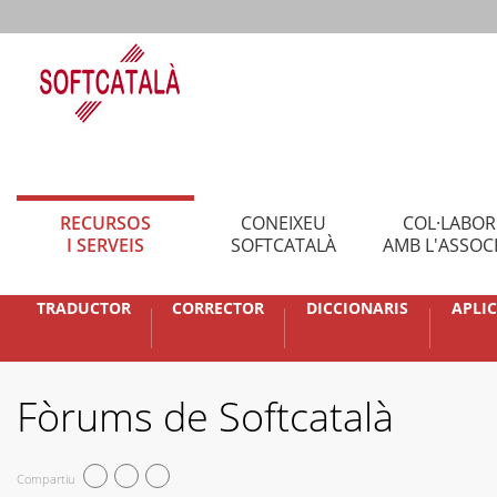
RECURSOS
CONEIXEU
COL·LABO
I SERVEIS
SOFTCATALÀ
AMB L'ASSOC
TRADUCTOR
CORRECTOR
DICCIONARIS
APLI
Fòrums de Softcatalà
Compartiu