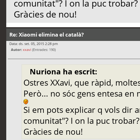
comunitat"? I on la puc trobar?
Gràcies de nou!
Re: Xiaomi elimina el català?
Data: ds. set. 05, 2015 2:28 pm
Autor:
xxavi
(Entrades: 190)
Nuriona ha escrit:
Ostres XXavi, que ràpid, moltes
Però... no sóc gens entesa en 
Si em pots explicar q vols dir
comunitat"? I on la puc trobar?
Gràcies de nou!