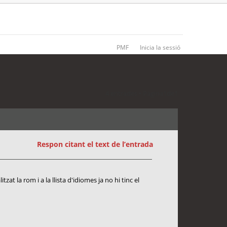
PMF
Inicia la sessió
4 entrades • Pàgina
1
de
1
Respon citant el text de l’entrada
at la rom i a la llista d'idiomes ja no hi tinc el