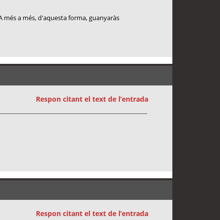
là. A més a més, d'aquesta forma, guanyaràs
Respon citant el text de l’entrada
Respon citant el text de l’entrada