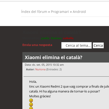
Índex del fòrum
»
Programari
»
Android
Xiaomi elimina el català?
Moderadors:
jordis
,
Andreu
,
cubells
Envia una resposta
Xiaomi elimina el català?
Data: ds. set. 05, 2015 10:32 am
Autor:
Nuriona
(Entrades: 2)
Hola,
tinc un Xiaomi Redmi 2 que vaig comprar a finals de juliol.
català. Hi ha alguna manera de tornar-lo a posar?
Moltes gràcies!