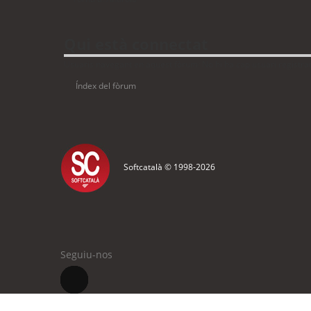
Qui està connectat
Usuaris navegant en aquest fòrum: No hi ha cap usuari registrat 
Índex del fòrum
Softcatalà © 1998-
2026
Seguiu-nos