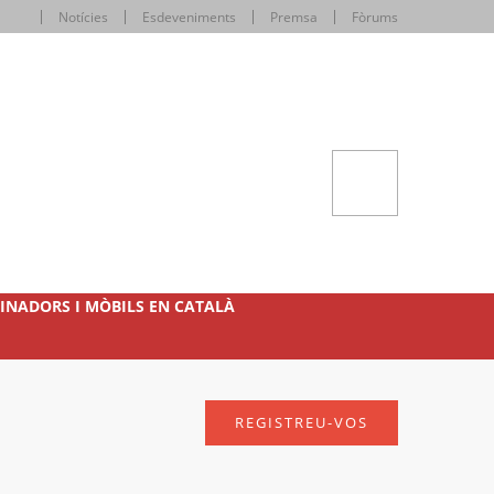
Notícies
Esdeveniments
Premsa
Fòrums
INADORS I MÒBILS EN CATALÀ
REGISTREU-VOS