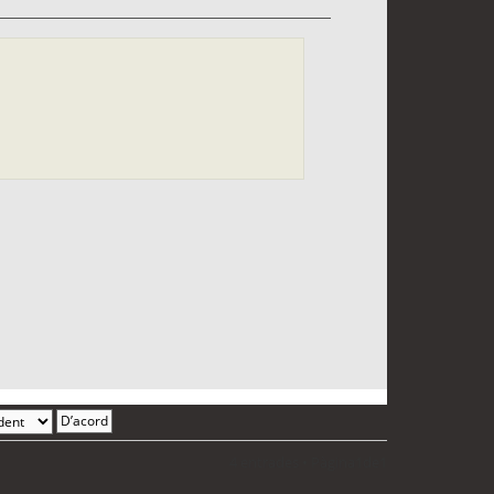
4 entrades • Pàgina
1
de
1