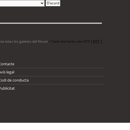
ina totes les galetes del fòrum
• Totes les hores són UTC [
DST
]
Contacte
Avís legal
Codi de conducta
Publicitat