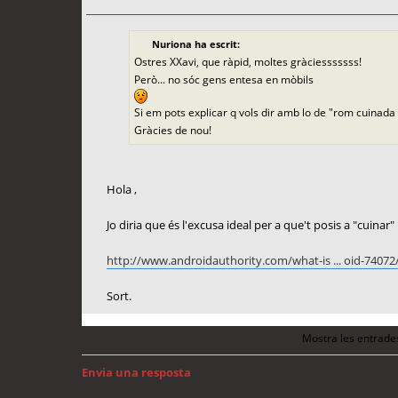
Nuriona ha escrit:
Ostres XXavi, que ràpid, moltes gràciesssssss!
Però... no sóc gens entesa en mòbils
Si em pots explicar q vols dir amb lo de "rom cuinada 
Gràcies de nou!
Hola ,
Jo diria que és l'excusa ideal per a que't posis a "cuinar" .
http://www.androidauthority.com/what-is ... oid-74072
Sort.
Mostra les entrade
Envia una resposta
Torna a: Android