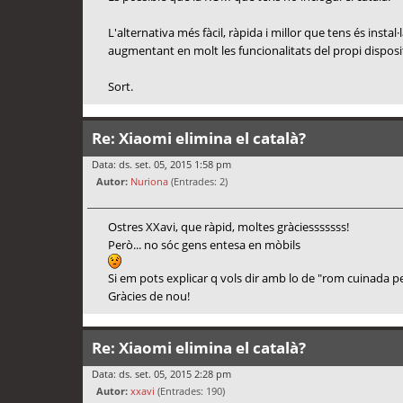
L'alternativa més fàcil, ràpida i millor que tens és ins
augmentant en molt les funcionalitats del propi dispositi
Sort.
Re: Xiaomi elimina el català?
Data: ds. set. 05, 2015 1:58 pm
Autor:
Nuriona
(Entrades: 2)
Ostres XXavi, que ràpid, moltes gràciesssssss!
Però... no sóc gens entesa en mòbils
Si em pots explicar q vols dir amb lo de "rom cuinada pe
Gràcies de nou!
Re: Xiaomi elimina el català?
Data: ds. set. 05, 2015 2:28 pm
Autor:
xxavi
(Entrades: 190)