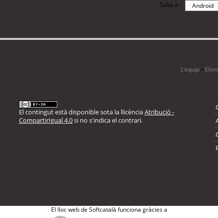
Salta a :
i 6 visitants
L’equip
•
Elim
El contingut està disponible sota la llicència
Atribució -
CompartirIgual 4.0
si no s'indica el contrari.
El lloc web de Softcatalà funciona gràcies a