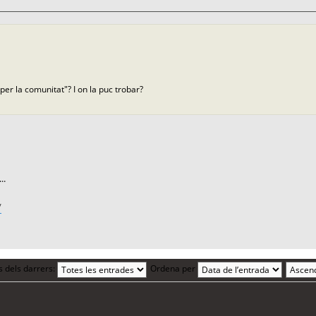
per la comunitat"? I on la puc trobar?
..
/
s dels darrers:
Ordena per