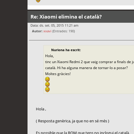
Re: Xiaomi elimina el català?
Data: ds. set. 05, 2015 11:21 am
Autor:
xxavi
(Entrades: 190)
Nuriona ha escrit:
Hola,
tinc un Xiaomi Redmi 2 que vaig comprar a finals de juli
català. Hi ha alguna manera de tornar-lo a posar?
Moltes gràcies!
Hola ,
( Resposta genèrica, ja que no en sé més )
Es possible que la ROM que tens no inclogui el català.