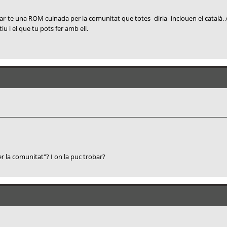
tal·lar-te una ROM cuinada per la comunitat que totes -diria- inclouen el cata
u i el que tu pots fer amb ell.
r la comunitat"? I on la puc trobar?