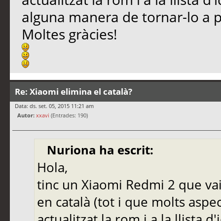
alguna manera de tornar-lo a 
Moltes gràcies!
Re: Xiaomi elimina el català?
Data: ds. set. 05, 2015 11:21 am
Autor:
xxavi
(Entrades: 190)
Nuriona ha escrit:
Hola,
tinc un Xiaomi Redmi 2 que vaig
en català (tot i que molts aspe
actualitzat la rom i a la llista d