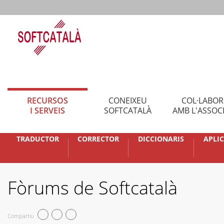
RECURSOS
CONEIXEU
COL·LABO
I SERVEIS
SOFTCATALÀ
AMB L'ASSOC
TRADUCTOR
CORRECTOR
DICCIONARIS
APLI
Fòrums de Softcatalà
Compartiu