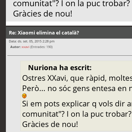
comunitat"? I on la puc trobar?
Gràcies de nou!
Re: Xiaomi elimina el català?
Data: ds. set. 05, 2015 2:28 pm
Autor:
xxavi
(Entrades: 190)
Nuriona ha escrit:
Ostres XXavi, que ràpid, moltes
Però... no sóc gens entesa en 
Si em pots explicar q vols dir
comunitat"? I on la puc trobar?
Gràcies de nou!