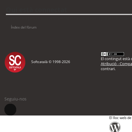
Qui està connectat
Usuaris navegant en aquest fòrum: No hi ha cap usuari registrat i 10 visitant
Índex del fòrum
El contingut està d
Softcatalà © 1998-
2026
Atribució - Compar
contrari.
Seguiu-nos
El lloc web de