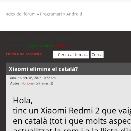
Índex del fòrum
»
Programari
»
Android
Xiaomi elimina el català?
Moderadors:
jordis
,
Andreu
,
cubells
Envia una resposta
Xiaomi elimina el català?
Data: ds. set. 05, 2015 10:32 am
Autor:
Nuriona
(Entrades: 2)
Hola,
tinc un Xiaomi Redmi 2 que vaig 
en català (tot i que molts aspe
actualitzat la rom i a la llista d