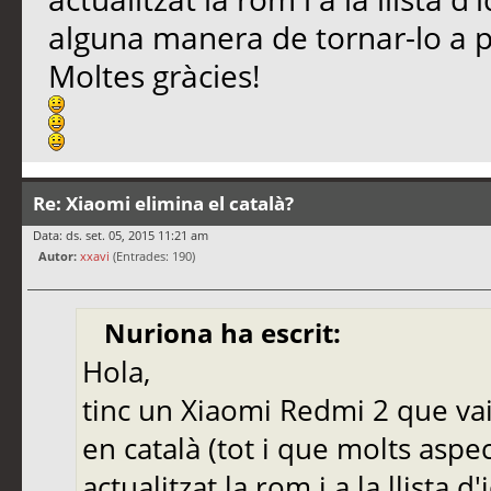
alguna manera de tornar-lo a 
Moltes gràcies!
Re: Xiaomi elimina el català?
Data: ds. set. 05, 2015 11:21 am
Autor:
xxavi
(Entrades: 190)
Nuriona ha escrit:
Hola,
tinc un Xiaomi Redmi 2 que vaig
en català (tot i que molts aspe
actualitzat la rom i a la llista d