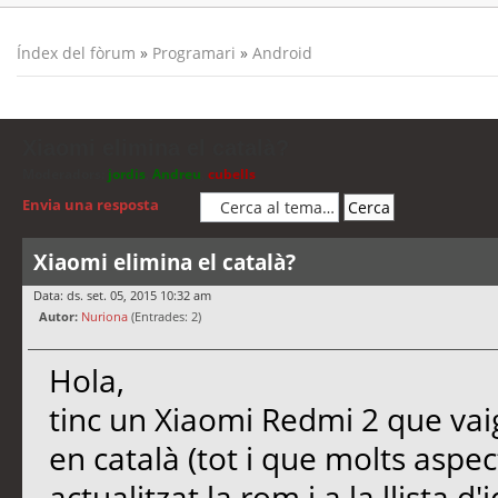
Índex del fòrum
»
Programari
»
Android
Xiaomi elimina el català?
Moderadors:
jordis
,
Andreu
,
cubells
Envia una resposta
Xiaomi elimina el català?
Data: ds. set. 05, 2015 10:32 am
Autor:
Nuriona
(Entrades: 2)
Hola,
tinc un Xiaomi Redmi 2 que vaig 
en català (tot i que molts aspe
actualitzat la rom i a la llista d