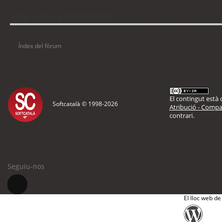
Qui està connectat
Usuaris navegant en aquest fòrum: No hi ha cap usuari registrat i 2 visitants
Índex del fòrum
El contingut està d
Softcatalà © 1998-
2026
Atribució - Compar
contrari.
Seguiu-nos
El lloc web de