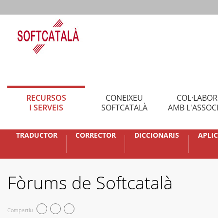
RECURSOS
CONEIXEU
COL·LABO
I SERVEIS
SOFTCATALÀ
AMB L'ASSOC
TRADUCTOR
CORRECTOR
DICCIONARIS
APLI
Fòrums de Softcatalà
Compartiu