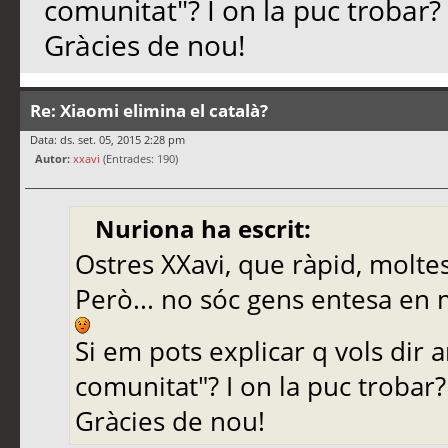
comunitat"? I on la puc trobar?
Gràcies de nou!
Re: Xiaomi elimina el català?
Data: ds. set. 05, 2015 2:28 pm
Autor:
xxavi
(Entrades: 190)
Nuriona ha escrit:
Ostres XXavi, que ràpid, moltes
Però... no sóc gens entesa en 
Si em pots explicar q vols dir
comunitat"? I on la puc trobar?
Gràcies de nou!