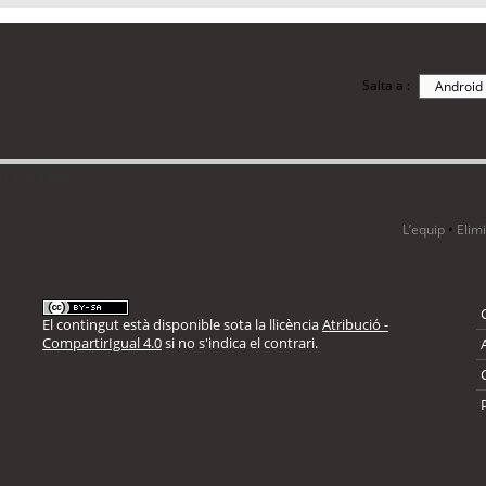
Salta a :
i 6 visitants
L’equip
•
Elim
El contingut està disponible sota la llicència
Atribució -
CompartirIgual 4.0
si no s'indica el contrari.