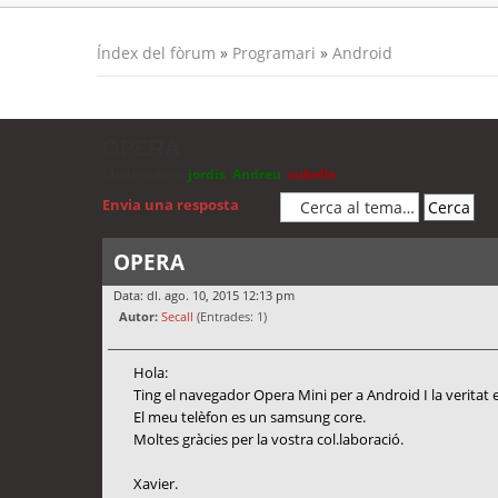
Índex del fòrum
»
Programari
»
Android
OPERA
Moderadors:
jordis
,
Andreu
,
cubells
Envia una resposta
OPERA
Data: dl. ago. 10, 2015 12:13 pm
Autor:
Secall
(Entrades: 1)
Hola:
Ting el navegador Opera Mini per a Android I la veritat 
El meu telèfon es un samsung core.
Moltes gràcies per la vostra col.laboració.
Xavier.