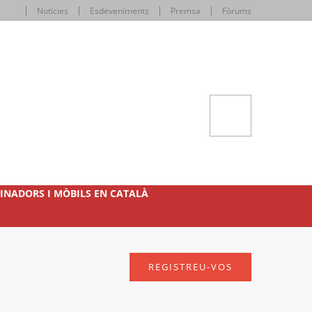
Notícies
Esdeveniments
Premsa
Fòrums
INADORS I MÒBILS EN CATALÀ
REGISTREU-VOS