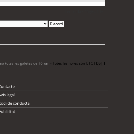
1 entrada • Pàgina
1
de
1
ina totes les galetes del fòrum
• Totes les hores són UTC [
DST
]
Contacte
Avís legal
Codi de conducta
Publicitat