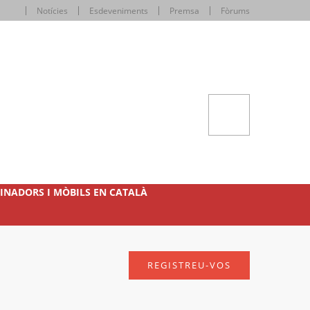
Notícies
Esdeveniments
Premsa
Fòrums
INADORS I MÒBILS EN CATALÀ
REGISTREU-VOS