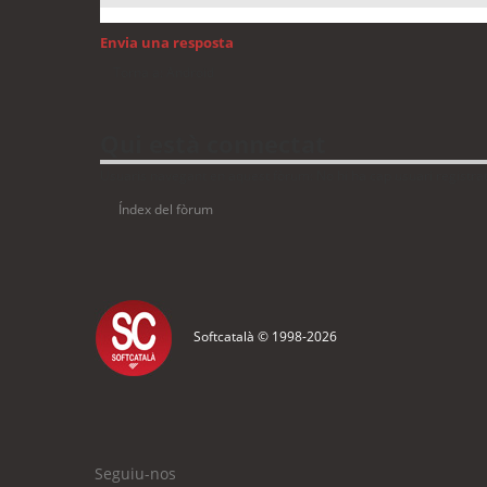
Envia una resposta
Torna a: Android
Qui està connectat
Usuaris navegant en aquest fòrum: No hi ha cap usuari registrat 
Índex del fòrum
Softcatalà © 1998-
2026
Seguiu-nos