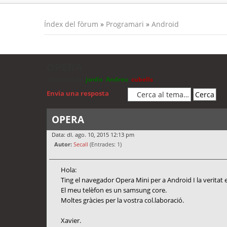
Índex del fòrum
»
Programari
»
Android
OPERA
Moderadors:
jordis
,
Andreu
,
cubells
Envia una resposta
OPERA
Data: dl. ago. 10, 2015 12:13 pm
Autor:
Secall
(Entrades: 1)
Hola:
Ting el navegador Opera Mini per a Android I la veritat 
El meu telèfon es un samsung core.
Moltes gràcies per la vostra col.laboració.
Xavier.