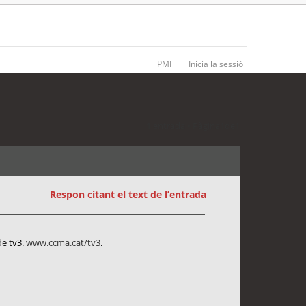
PMF
Inicia la sessió
1 entrada • Pàgina
1
de
1
Respon citant el text de l’entrada
de tv3.
www.ccma.cat/tv3
.