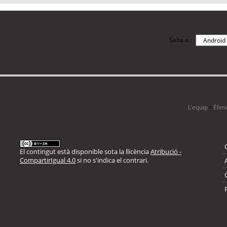
Salta a :
i 7 visitants
L’equip
•
Elim
El contingut està disponible sota la llicència
Atribució -
CompartirIgual 4.0
si no s'indica el contrari.