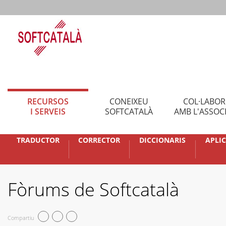
RECURSOS
CONEIXEU
COL·LABO
I SERVEIS
SOFTCATALÀ
AMB L'ASSOC
TRADUCTOR
CORRECTOR
DICCIONARIS
APLI
Fòrums de Softcatalà
Compartiu