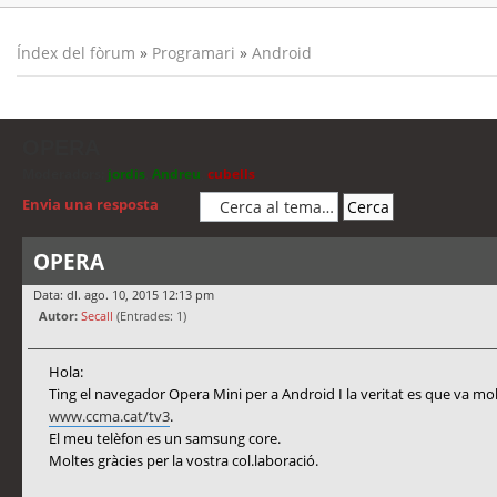
Índex del fòrum
»
Programari
»
Android
OPERA
Moderadors:
jordis
,
Andreu
,
cubells
Envia una resposta
OPERA
Data: dl. ago. 10, 2015 12:13 pm
Autor:
Secall
(Entrades: 1)
Hola:
Ting el navegador Opera Mini per a Android I la veritat es que va mol
www.ccma.cat/tv3
.
El meu telèfon es un samsung core.
Moltes gràcies per la vostra col.laboració.