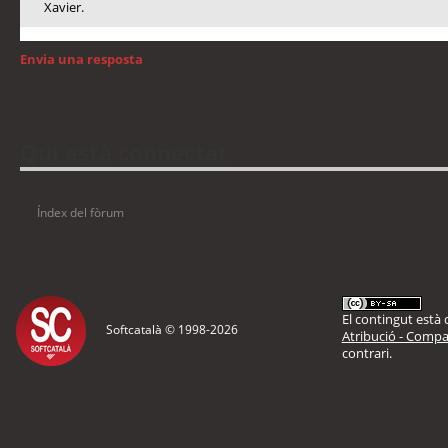
Xavier.
Envia una resposta
Torna a: Android
Qui està connectat
Usuaris navegant en aquest fòrum: No hi ha cap usuari registrat i 4 visitants
Índex del fòrum
El contingut està d
Softcatalà © 1998-
2026
Atribució - Compar
contrari.