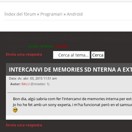
Índex del fòrum
»
Programari
»
Android
INTERCANVI DE MEMORIES SD NTERNA A 
Moderadors:
jordis
,
Andreu
,
cubells
Envia una resposta
INTERCANVI DE MEMORIES SD NTERNA A EX
Data: dv. abr. 03, 2015 11:51 am
Autor:
BALU
(Entrades: 1)
Bon dia, algú sabria com fer l'intercanvi de memories interna per
Jo ho he fet amb un sony experia, i m'ha funcionat però en el samsung
Envia una resposta