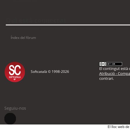
Torna a: Android
Qui està connectat
Usuaris navegant en aquest fòrum: No hi ha cap usuari registrat i 5 visitants
Índex del fòrum
El contingut està d
Softcatalà © 1998-
2026
Atribució - Compar
contrari.
Seguiu-nos
El lloc web de