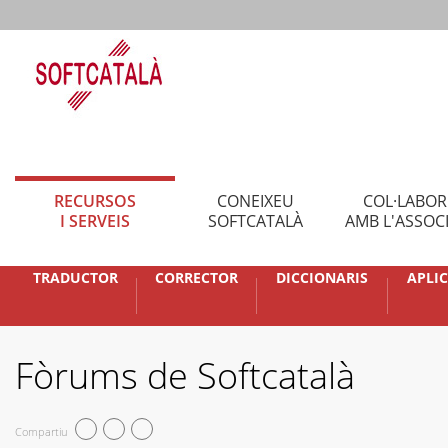
RECURSOS
CONEIXEU
COL·LABO
I SERVEIS
SOFTCATALÀ
AMB L'ASSOC
TRADUCTOR
CORRECTOR
DICCIONARIS
APLI
Fòrums de Softcatalà
Compartiu