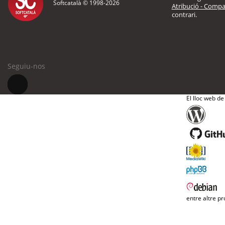
Softcatalà © 1998-
2026
Atribució - Compar
contrari.
Seguiu-nos
El lloc web de
entre altre pr