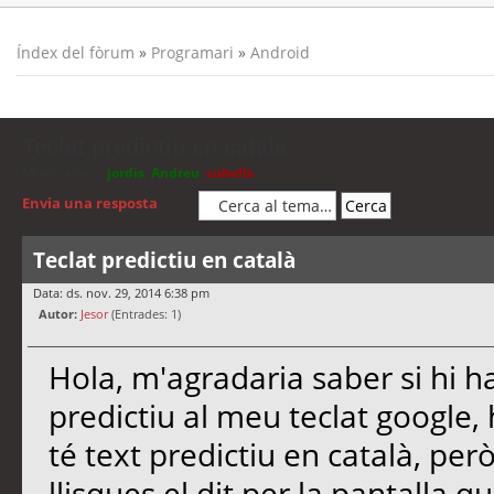
Índex del fòrum
»
Programari
»
Android
Teclat predictiu en català
Moderadors:
jordis
,
Andreu
,
cubells
Envia una resposta
Teclat predictiu en català
Data: ds. nov. 29, 2014 6:38 pm
Autor:
Jesor
(Entrades: 1)
Hola, m'agradaria saber si hi ha
predictiu al meu teclat google,
té text predictiu en català, per
llisques el dit per la pantalla 