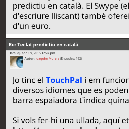
predictiu en català. El Swype (e
d'escriure lliscant) també ofere
d'un euro.
Re: Teclat predictiu en català
Data: dj. abr. 09, 2015 12:24 pm
Autor:
Joaquim Morera
(Entrades: 192)
Jo tinc el
TouchPal
i em funcion
diversos idiomes que es poden c
barra espaiadora t'indica quina
Si vols fer-hi una ullada, aquí e