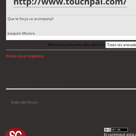
http://www.touchpal.com/
Que la força us acompanyi!
Joaquim Morera
Mostra les entrades dels darrers:
Envia una resposta
Torna a: Android
Qui està connectat
Usuaris navegant en aquest fòrum: No hi ha cap usuari registrat i 5 visitants
Índex del fòrum
El contingut està d