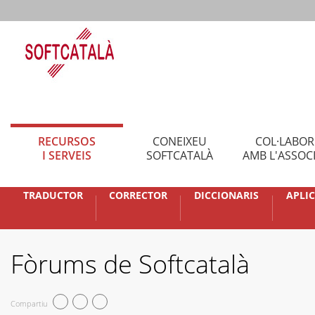
RECURSOS
CONEIXEU
COL·LABO
I SERVEIS
SOFTCATALÀ
AMB L'ASSOC
TRADUCTOR
CORRECTOR
DICCIONARIS
APLI
Fòrums de Softcatalà
Compartiu