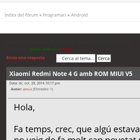
Índex del fòrum
»
Programari
»
Android
Xiaomi Redmi Note 4 G amb ROM MIUI V5
Moderadors:
jordis
,
Andreu
,
cubells
Envia una resposta
Xiaomi Redmi Note 4 G amb ROM MIUI V5
Data: dc. oct. 29, 2014 10:17 pm
Autor:
aesux
(Entrades: 1)
Hola,
Fa temps, crec, que algú estava
no veig de fa molt cap novetat