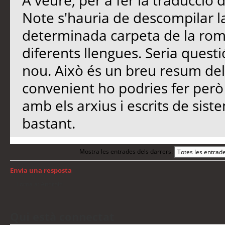
A veure, per a fer la traducció
Note s'hauria de descompilar l
determinada carpeta de la rom 
diferents llengues. Seria quest
nou. Això és un breu resum del 
convenient ho podries fer però 
amb els arxius i escrits de sist
bastant.
Mostra les entrades dels darrers:
Envia una resposta
Torna a: Android
Qui està connectat