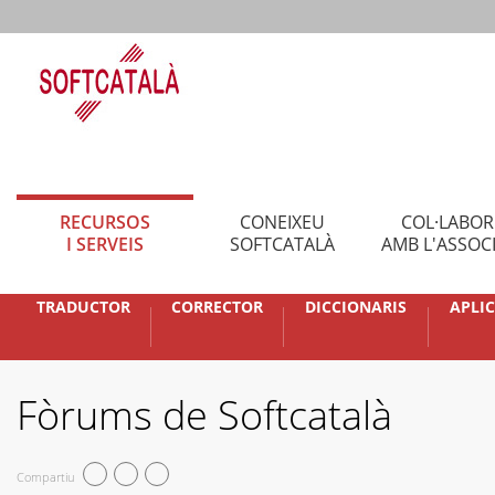
RECURSOS
CONEIXEU
COL·LABO
I SERVEIS
SOFTCATALÀ
AMB L'ASSOC
TRADUCTOR
CORRECTOR
DICCIONARIS
APLI
Fòrums de Softcatalà
Compartiu