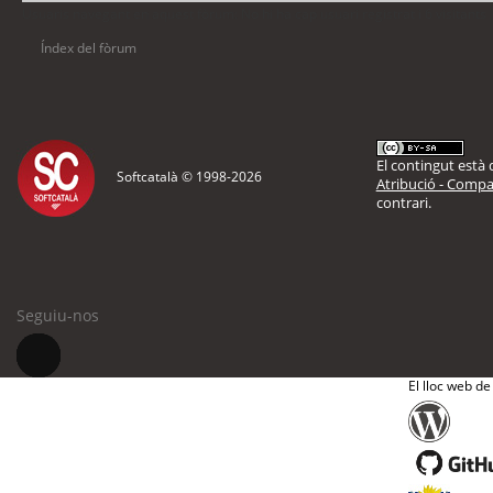
Usuaris navegant en aquest fòrum: No hi ha cap usuari registrat i 6 visitants
Índex del fòrum
El contingut està d
Softcatalà © 1998-
2026
Atribució - Compar
contrari.
Seguiu-nos
El lloc web de