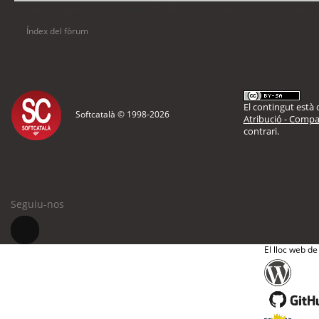
Usuaris navegant en aquest fòrum: No hi ha cap usuari registrat i 4 visitants
Índex del fòrum
El contingut està d
Softcatalà © 1998-
2026
Atribució - Compar
contrari.
Seguiu-nos
El lloc web de