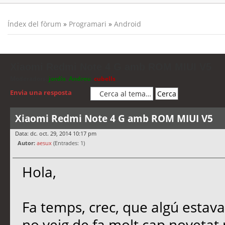
Índex del fòrum
»
Programari
»
Android
Xiaomi Redmi Note 4 G amb ROM MIUI V5
Moderadors:
jordis
,
Andreu
,
cubells
Envia una resposta
Xiaomi Redmi Note 4 G amb ROM MIUI V5
Data: dc. oct. 29, 2014 10:17 pm
Autor:
aesux
(Entrades: 1)
Hola,
Fa temps, crec, que algú estava
no veig de fa molt cap novetat