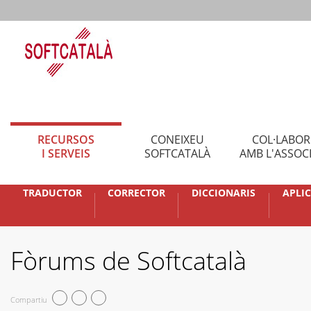
RECURSOS
CONEIXEU
COL·LABO
I SERVEIS
SOFTCATALÀ
AMB L'ASSOC
TRADUCTOR
CORRECTOR
DICCIONARIS
APLI
Fòrums de Softcatalà
Compartiu