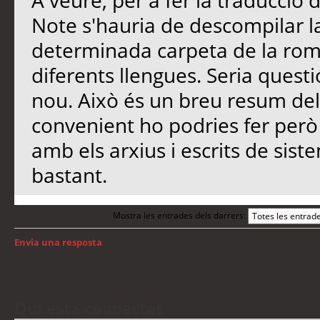
A veure, per a fer la traducció
Note s'hauria de descompilar l
determinada carpeta de la rom 
diferents llengues. Seria quest
nou. Això és un breu resum del 
convenient ho podries fer però 
amb els arxius i escrits de sist
bastant.
Mostra les entrades dels darrers:
Envia una resposta
Torna a: Android
Qui està connectat