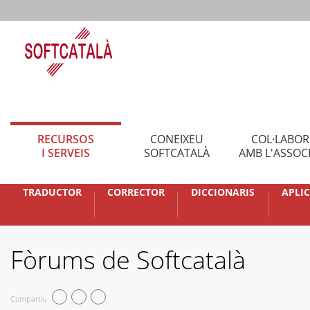
RECURSOS
CONEIXEU
COL·LABO
I SERVEIS
SOFTCATALÀ
AMB L'ASSOC
TRADUCTOR
CORRECTOR
DICCIONARIS
APLI
Fòrums de Softcatalà
Compartiu