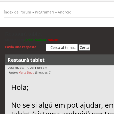
Índex del fòrum
»
Programari
»
Android
Restaurà tablet
Moderadors:
jordis
,
Andreu
,
cubells
Envia una resposta
Restaurà tablet
Data: dt. oct. 14, 2014 5:56 pm
Autor:
Marta Dudu
(Entrades: 2)
Hola;
No se si algú em pot ajudar, e
tablet (sistema android) per t