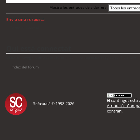
Mostra les entrades dels darrers:
Envia una resposta
Torna a: Android
Qui està connectat
Usuaris navegant en aquest fòrum: No hi ha cap usuari registrat i 1 visitant
Índex del fòrum
El contingut està d
Softcatalà © 1998-
2026
Atribució - Compar
contrari.