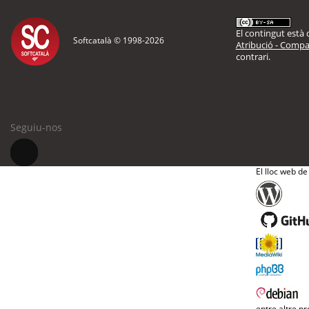
El contingut està d
Softcatalà © 1998-
2026
Atribució - Compar
contrari.
Seguiu-nos
El lloc web de
entre altre pr