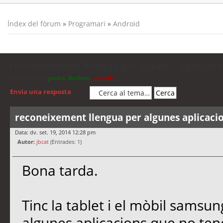
Índex del fòrum
»
Programari
»
Android
reconeixement llengua per algunes aplicacio
Moderadors:
jordis
,
Andreu
,
cubells
Envia una resposta
reconeixement llengua per algunes aplicaci
Data: dv. set. 19, 2014 12:28 pm
Autor:
jbcat
(Entrades: 1)
Bona tarda.
Tinc la tablet i el mòbil samsun
algunes aplicacions que no tene