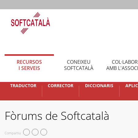
RECURSOS
CONEIXEU
COL·LABO
I SERVEIS
SOFTCATALÀ
AMB L'ASSOC
TRADUCTOR
CORRECTOR
DICCIONARIS
APLI
Fòrums de Softcatalà
Compartiu