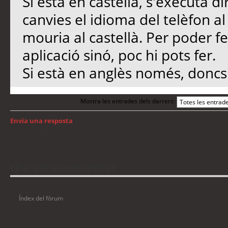
Si està en castellà, s'executa 
canvies el idioma del telèfon al
mouria al castellà. Per poder fe
aplicació sinó, poc hi pots fer.
Si està en anglès només, doncs.
Mostra les entrades dels darrers:
Envia una resposta
Torna a: Android
Qui està connectat
Usuaris navegant en aquest fòrum: No hi ha cap usuari registrat i 9 visitants
Índex del fòrum