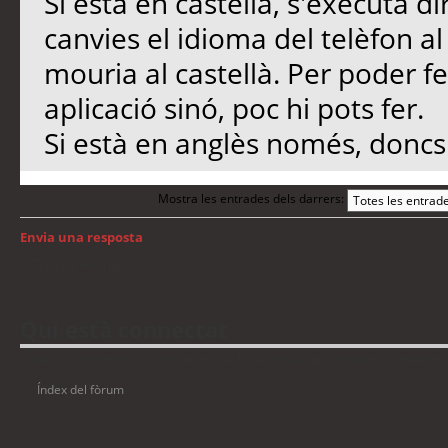
Si està en castellà, s'executa 
canvies el idioma del telèfon al
mouria al castellà. Per poder fe
aplicació sinó, poc hi pots fer.
Si està en anglès només, doncs.
Mostra les entrades dels darrers:
Envia una resposta
Torna a: Android
Qui està connectat
Usuaris navegant en aquest fòrum: No hi ha cap usuari registrat i 2 visitants
Índex del fòrum