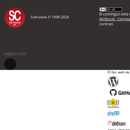
El contingut està d
Softcatalà © 1998-
2026
Atribució - Compar
contrari.
Seguiu-nos
El lloc web de
entre altre pr