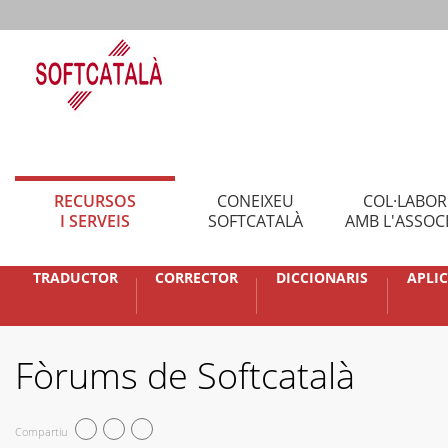
RECURSOS
CONEIXEU
COL·LABO
I SERVEIS
SOFTCATALÀ
AMB L'ASSOC
TRADUCTOR
CORRECTOR
DICCIONARIS
APLI
Fòrums de Softcatalà
Compartiu