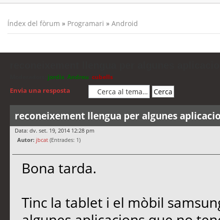
Índex del fòrum
»
Programari
»
Android
reconeixement llengua per algunes aplicacio
Moderadors:
jordis
,
Andreu
,
cubells
Envia una resposta
reconeixement llengua per algunes aplicaci
Data: dv. set. 19, 2014 12:28 pm
Autor:
jbcat
(Entrades: 1)
Bona tarda.
Tinc la tablet i el mòbil samsun
algunes aplicacions que no tene