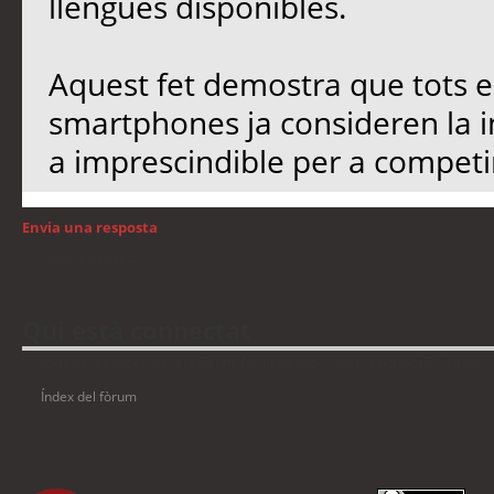
llengües disponibles.
Aquest fet demostra que tots el
smartphones ja consideren la i
a imprescindible per a compet
Envia una resposta
Torna a: Android
Qui està connectat
Usuaris navegant en aquest fòrum: No hi ha cap usuari registrat i 5 visitants
Índex del fòrum