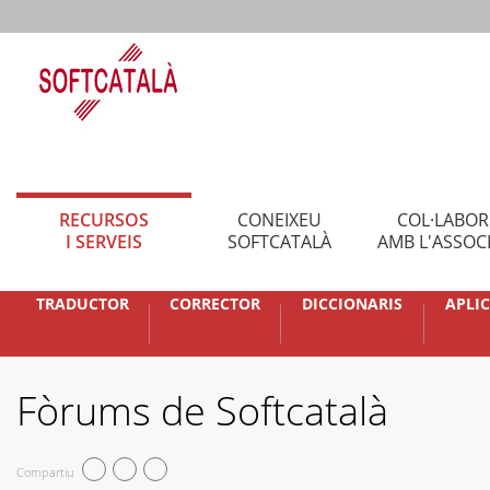
RECURSOS
CONEIXEU
COL·LABO
I SERVEIS
SOFTCATALÀ
AMB L'ASSOC
TRADUCTOR
CORRECTOR
DICCIONARIS
APLI
Fòrums de Softcatalà
Compartiu