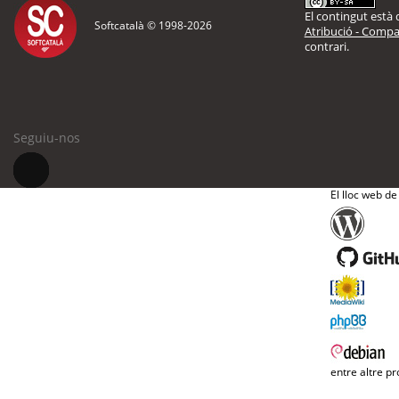
El contingut està d
Softcatalà © 1998-
2026
Atribució - Compar
contrari.
Seguiu-nos
El lloc web de
entre altre pr