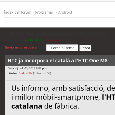
Índex del fòrum
»
Programari
»
Android
HTC ja incorpora el català a l'HTC One M8
Moderadors:
jordis
,
Andreu
,
cubells
Envia una resposta
HTC ja incorpora el català a l'HTC One M8
Data: dj. jul. 03, 2014 9:01 pm
Autor:
Carles-682
(Entrades: 58)
Us informo, amb satisfacció, d
i millor mòbil-smartphone,
l'H
catalana
de fàbrica.