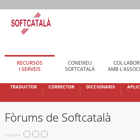
RECURSOS
CONEIXEU
COL·LABO
I SERVEIS
SOFTCATALÀ
AMB L'ASSOC
TRADUCTOR
CORRECTOR
DICCIONARIS
APLI
Fòrums de Softcatalà
Compartiu