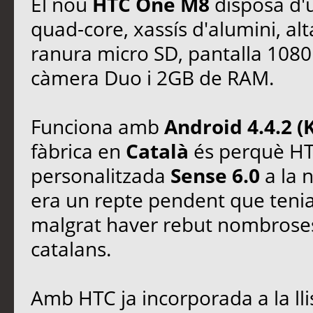
El nou
HTC One M8
disposa d'
quad-core, xassís d'alumini, a
ranura micro SD, pantalla 108
càmera Duo i 2GB de RAM.
Funciona amb
Android 4.4.2 (
fàbrica en
Català
és perquè HTC
personalitzada
Sense 6.0
a la 
era un repte pendent que tenia
malgrat haver rebut nombroses 
catalans.
Amb HTC ja incorporada a la ll