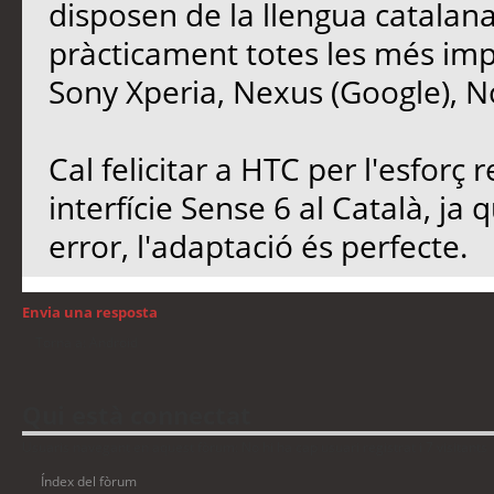
disposen de la llengua catalana 
pràcticament totes les més im
Sony Xperia, Nexus (Google), N
Cal felicitar a HTC per l'esforç 
interfície Sense 6 al Català, ja
error, l'adaptació és perfecte.
Envia una resposta
Torna a: Android
Qui està connectat
Usuaris navegant en aquest fòrum: No hi ha cap usuari registrat i 7 visitants
Índex del fòrum