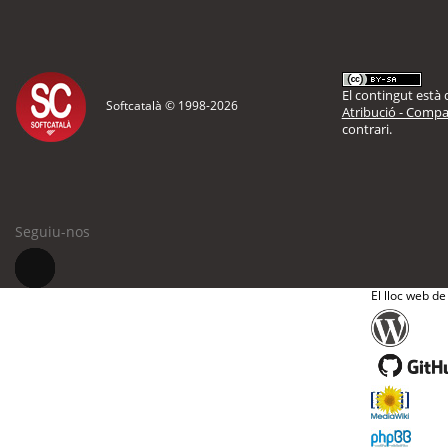
El contingut està d
Softcatalà © 1998-
2026
Atribució - Compar
contrari.
Seguiu-nos
El lloc web de