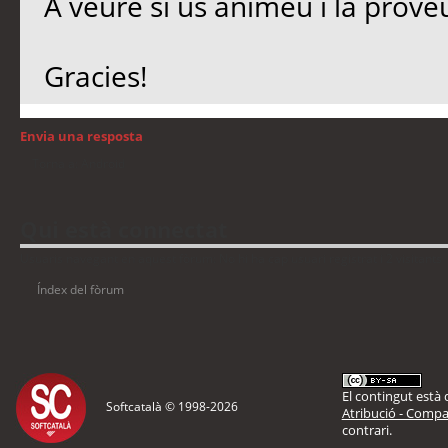
A veure si us animeu i la proveu
Gracies!
Envia una resposta
Torna a: Android
Qui està connectat
Usuaris navegant en aquest fòrum: No hi ha cap usuari registrat i 2 visitants
Índex del fòrum
El contingut està d
Softcatalà © 1998-
2026
Atribució - Compar
contrari.