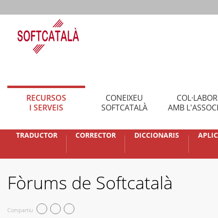
RECURSOS
CONEIXEU
COL·LABO
I SERVEIS
SOFTCATALÀ
AMB L'ASSOC
TRADUCTOR
CORRECTOR
DICCIONARIS
APLI
Fòrums de Softcatalà
Compartiu