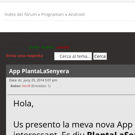
Índex del fòrum
»
Programari
»
Android
App PlantaLaSenyera
Moderadors:
jordis
,
Andreu
,
cubells
Envia una resposta
App PlantaLaSenyera
Data: dc. juny 25, 2014 5:01 pm
Autor:
XeviR
(Entrades: 1)
Hola,
Us presento la meva nova App 
interessant. Es diu
PlantaLaS