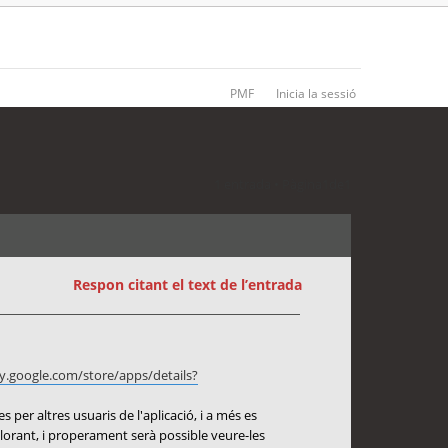
PMF
Inicia la sessió
1 entrada • Pàgina
1
de
1
Respon citant el text de l’entrada
ay.google.com/store/apps/details?
per altres usuaris de l'aplicació, i a més es
illorant, i properament serà possible veure-les