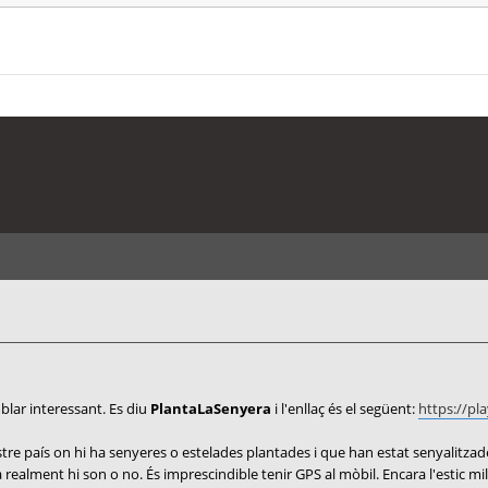
lar interessant. Es diu
PlantaLaSenyera
i l'enllaç és el següent:
https://pl
 país on hi ha senyeres o estelades plantades i que han estat senyalitzades 
 ha realment hi son o no. És imprescindible tenir GPS al mòbil. Encara l'estic m