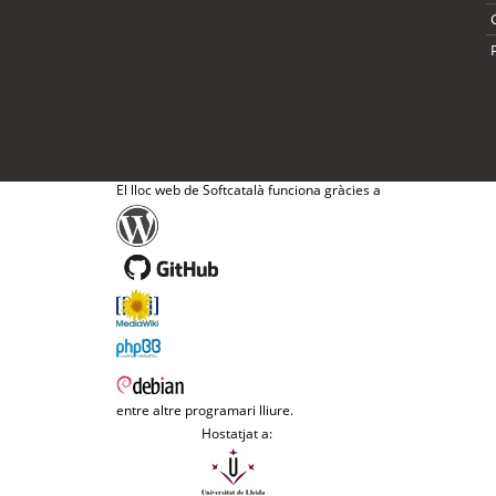
El lloc web de Softcatalà funciona gràcies a
entre altre programari lliure.
Hostatjat a: