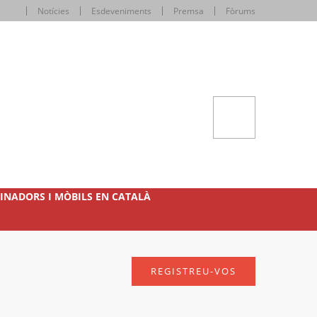
Notícies
Esdeveniments
Premsa
Fòrums
INADORS I MÒBILS EN CATALÀ
REGISTREU-VOS