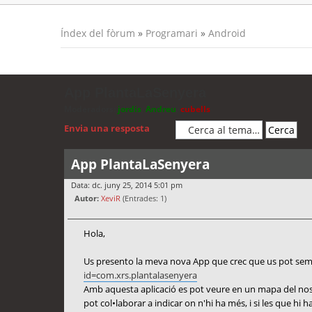
Índex del fòrum
»
Programari
»
Android
App PlantaLaSenyera
Moderadors:
jordis
,
Andreu
,
cubells
Envia una resposta
App PlantaLaSenyera
Data: dc. juny 25, 2014 5:01 pm
Autor:
XeviR
(Entrades: 1)
Hola,
Us presento la meva nova App que crec que us pot semb
id=com.xrs.plantalasenyera
Amb aquesta aplicació es pot veure en un mapa del nostre
pot col•laborar a indicar on n'hi ha més, i si les que hi