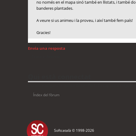
no només en el mapa sinó també en llistats, i també do
banderes plantades.
A veure si us animeu i la proveu, i així també fem país!
Gracies!
Envia una resposta
Torna a: Android
Qui està connectat
Usuaris navegant en aquest fòrum: No hi ha cap usuari registrat 
Índex del fòrum
Softcatalà © 1998-
2026