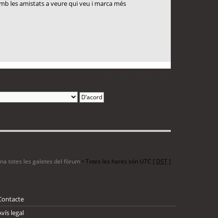
amb les amistats a veure qui veu i marca més
1 entrada • Pàgina
1
de
1
ina totes les galetes del fòrum
• Totes les hores són UTC [
DST
]
Contacte
Avís legal