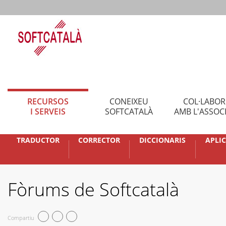
RECURSOS
CONEIXEU
COL·LABO
I SERVEIS
SOFTCATALÀ
AMB L'ASSOC
TRADUCTOR
CORRECTOR
DICCIONARIS
APLI
Fòrums de Softcatalà
Compartiu