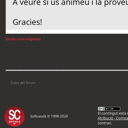
A veure si us animeu i la proveu
Gracies!
Envia una resposta
Torna a: Android
Qui està connectat
Usuaris navegant en aquest fòrum: No hi ha cap usuari registrat i 5 visitants
Índex del fòrum
El contingut està d
Softcatalà © 1998-
2026
Atribució - Compar
contrari.