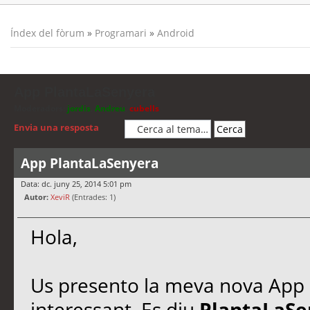
Índex del fòrum
»
Programari
»
Android
App PlantaLaSenyera
Moderadors:
jordis
,
Andreu
,
cubells
Envia una resposta
App PlantaLaSenyera
Data: dc. juny 25, 2014 5:01 pm
Autor:
XeviR
(Entrades: 1)
Hola,
Us presento la meva nova App 
interessant. Es diu
PlantaLaS