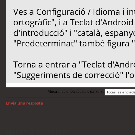
Ves a Configuració / Idioma i in
ortogràfic", i a Teclat d'Androi
d'introducció" i "català, espan
"Predeterminat" també figura "
Torna a entrar a "Teclat d'Andro
"Suggeriments de correcció" l'
Mostra les entrades dels darrers:
Envia una resposta
Torna a: Android
Qui està connectat