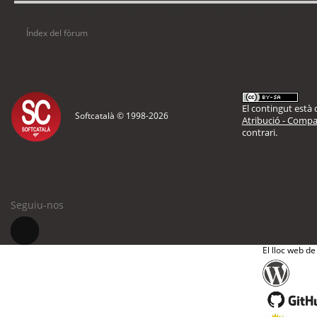
Usuaris navegant en aquest fòrum: No hi ha cap usuari registrat i 1 visitant
Índex del fòrum
El contingut està d
Softcatalà © 1998-
2026
Atribució - Compar
contrari.
Seguiu-nos
El lloc web de