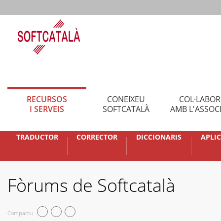
RECURSOS
CONEIXEU
COL·LABO
I SERVEIS
SOFTCATALÀ
AMB L'ASSOC
TRADUCTOR
CORRECTOR
DICCIONARIS
APLI
Fòrums de Softcatalà
Compartiu