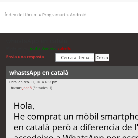
Índex del fòrum
»
Programari
»
Android
whastsApp en català
Moderadors:
jordis
,
Andreu
,
cubells
Envia una resposta
whastsApp en català
Data: dt. feb. 11, 2014 4:52 pm
Autor:
JoanB
(Entrades: 1)
Hola,
He comprat un mòbil smartpho
en català però a diferencia de 
accedeixo a WhatsApp per escri