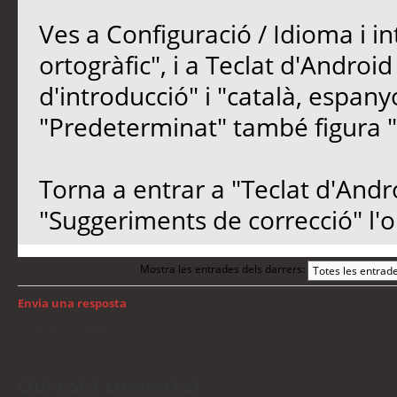
Ves a Configuració / Idioma i in
ortogràfic", i a Teclat d'Androi
d'introducció" i "català, espan
"Predeterminat" també figura "
Torna a entrar a "Teclat d'Andro
"Suggeriments de correcció" l'
Mostra les entrades dels darrers:
Envia una resposta
Torna a: Android
Qui està connectat