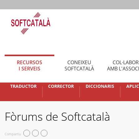
RECURSOS
CONEIXEU
COL·LABO
I SERVEIS
SOFTCATALÀ
AMB L'ASSOC
TRADUCTOR
CORRECTOR
DICCIONARIS
APLI
Fòrums de Softcatalà
Compartiu