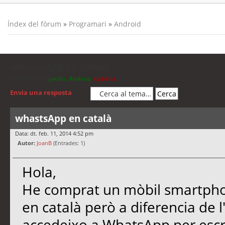
Índex del fòrum
»
Programari
»
Android
whastsApp en català
Moderadors:
jordis
,
Andreu
,
cubells
Envia una resposta
whastsApp en català
Data: dt. feb. 11, 2014 4:52 pm
Autor:
JoanB
(Entrades: 1)
Hola,
He comprat un mòbil smartpho
en català però a diferencia de 
accedeixo a WhatsApp per escri