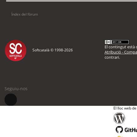
Usuaris navegant en aquest fòrum: No hi ha cap usuari registrat i 6 visitants
Índex del fòrum
El contingut està d
Softcatalà © 1998-
2026
Atribució - Compar
contrari.
Seguiu-nos
El lloc web de