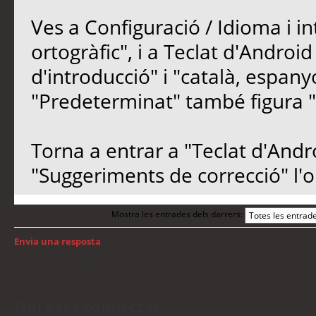
Ves a Configuració / Idioma i in
ortogràfic", i a Teclat d'Androi
d'introducció" i "català, espan
"Predeterminat" també figura "
Torna a entrar a "Teclat d'Andro
"Suggeriments de correcció" l'
Mostra les entrades dels darrers:
Envia una resposta
Torna a: Android
Qui està connectat