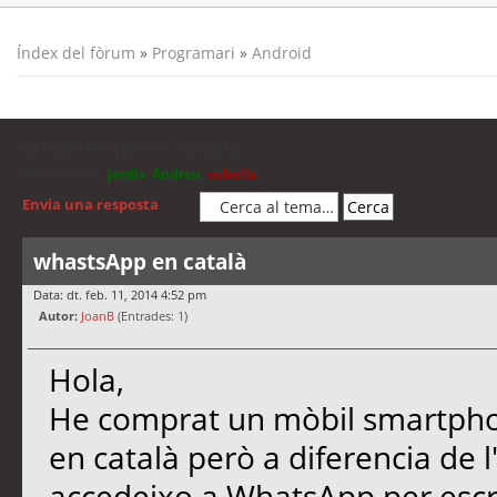
Índex del fòrum
»
Programari
»
Android
whastsApp en català
Moderadors:
jordis
,
Andreu
,
cubells
Envia una resposta
whastsApp en català
Data: dt. feb. 11, 2014 4:52 pm
Autor:
JoanB
(Entrades: 1)
Hola,
He comprat un mòbil smartpho
en català però a diferencia de 
accedeixo a WhatsApp per escri