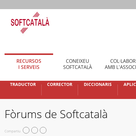
RECURSOS
CONEIXEU
COL·LABO
I SERVEIS
SOFTCATALÀ
AMB L'ASSOC
TRADUCTOR
CORRECTOR
DICCIONARIS
APLI
Fòrums de Softcatalà
Compartiu