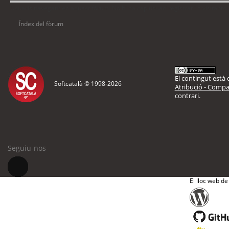
Usuaris navegant en aquest fòrum: No hi ha cap usuari registrat i 5 visitants
Índex del fòrum
El contingut està d
Softcatalà © 1998-
2026
Atribució - Compar
contrari.
Seguiu-nos
El lloc web de