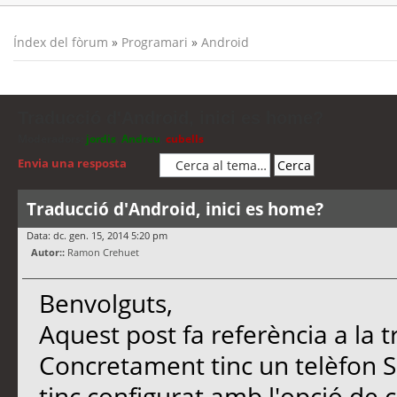
Índex del fòrum
»
Programari
»
Android
Traducció d'Android, inici es home?
Moderadors:
jordis
,
Andreu
,
cubells
Envia una resposta
Traducció d'Android, inici es home?
Data: dc. gen. 15, 2014 5:20 pm
Autor::
Ramon Crehuet
Benvolguts,
Aquest post fa referència a la t
Concretament tinc un telèfon S
tinc configurat amb l'opció de c