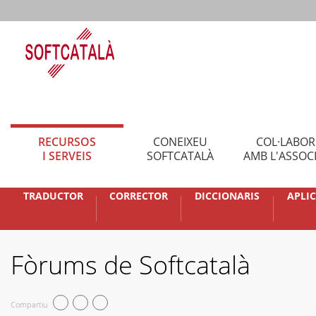
RECURSOS
CONEIXEU
COL·LABO
I SERVEIS
SOFTCATALÀ
AMB L'ASSOC
TRADUCTOR
CORRECTOR
DICCIONARIS
APLI
Fòrums de Softcatalà
Compartiu