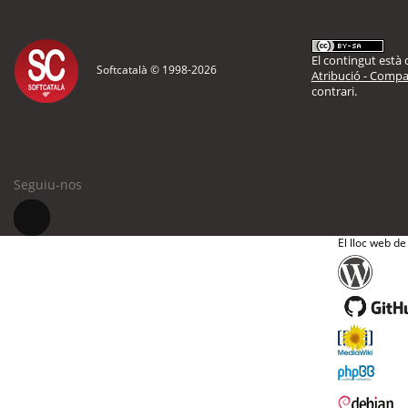
El contingut està d
Softcatalà © 1998-
2026
Atribució - Compar
contrari.
Seguiu-nos
El lloc web de