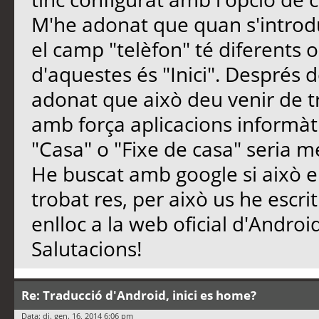
M'he adonat que quan s'introd
el camp "telèfon" té diferents 
d'aquestes és "Inici". Després 
adonat que això deu venir de t
amb força aplicacions informàt
"Casa" o "Fixe de casa" seria 
He buscat amb google si això 
trobat res, per això us he escri
enlloc a la web oficial d'Androi
Salutacions!
Re: Traducció d'Android, inici es home?
Data: dj. gen. 16, 2014 6:06 pm