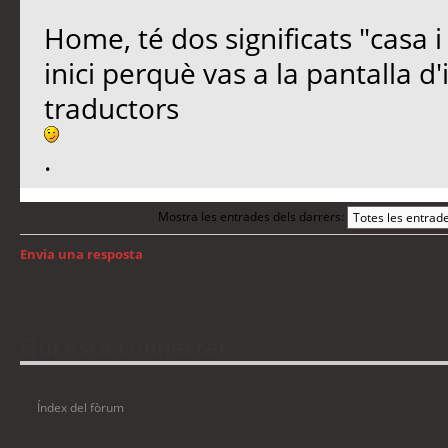
Home, té dos significats "casa i 
inici perquè vas a la pantalla d'i
traductors
.
Mostra les entrades dels darrers:
Envia una resposta
Torna a: Android
Qui està connectat
Usuaris navegant en aquest fòrum: No hi ha cap usuari registrat i 5 visitants
Índex del fòrum