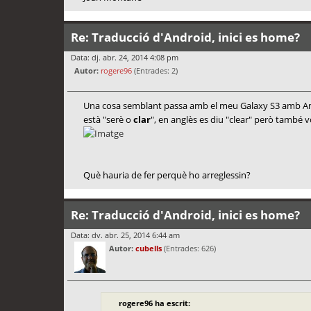
Re: Traducció d'Android, inici es home?
Data: dj. abr. 24, 2014 4:08 pm
Autor:
rogere96
(Entrades: 2)
Una cosa semblant passa amb el meu Galaxy S3 amb Andro
està "serè o
clar
", en anglès es diu "clear" però també vol
Què hauria de fer perquè ho arreglessin?
Re: Traducció d'Android, inici es home?
Data: dv. abr. 25, 2014 6:44 am
Autor:
cubells
(Entrades: 626)
rogere96 ha escrit: