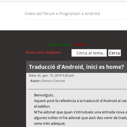
Índex del fòrum
»
Programari
»
Android
Traducció d'Android, inici es home?
Moderadors:
jordis
,
Andreu
,
cubells
Envia una resposta
Traducció d'Android, inici es home?
Data: dc. gen. 15, 2014 5:20 pm
Autor::
Ramon Crehuet
Benvolguts,
Aquest post fa referència a la traducció d'Android al ca
el telèfon.
M'he adonat que quan s'introdueix una entrada nova a l'
algunes voltes m'he adonat que això deu venir de tradu
seria més adequat.