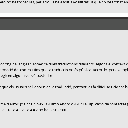
 no he trobat res, per això us he escrit a vosaltres, ja que no he trobat enll
mot original anglès "Home" té dues traduccions diferents, segons el context o
mació del context fins que la traducció no és pública. Recordo, per exemple, 
regir en alguna versió posterior.
 que els usuaris col·laborin en la traducció, per tant, es fa difícil soluciona
rme d'error. Jo tinc un Nexus 4 amb Android 4.4.2 i a l'aplicació de contactes
 entre la 4.1.2 i la 4.4.2 ho han esmenat.