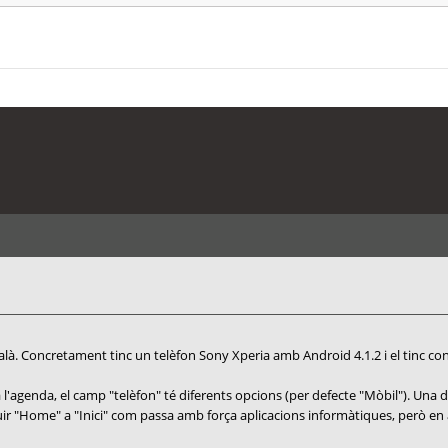
talà. Concretament tinc un telèfon Sony Xperia amb Android 4.1.2 i el tinc co
agenda, el camp "telèfon" té diferents opcions (per defecte "Mòbil"). Una d'
ir "Home" a "Inici" com passa amb força aplicacions informàtiques, però en 