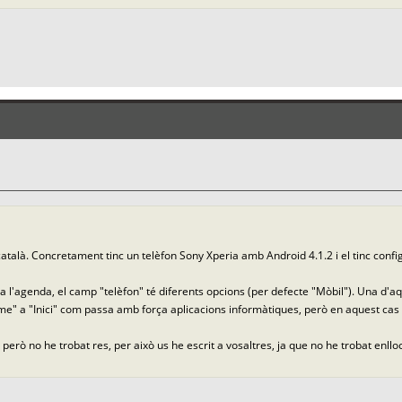
català. Concretament tinc un telèfon Sony Xperia amb Android 4.1.2 i el tinc confi
l'agenda, el camp "telèfon" té diferents opcions (per defecte "Mòbil"). Una d'aq
me" a "Inici" com passa amb força aplicacions informàtiques, però en aquest cas
rò no he trobat res, per això us he escrit a vosaltres, ja que no he trobat enlloc 