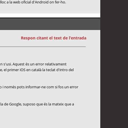
oc a la web oficial d'Android on fer-ho.
Respon citant el text de l’entrada
n s'usi. Aquest és un error relativament
el primer iOS en català la teclat d'intro del
r-ho i només pots informar-ne com si fos un error
 (la de Google, suposo que és la mateix que a