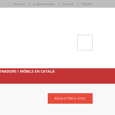
Notícies
Esdeveniments
Premsa
Fòrums
INADORS I MÒBILS EN CATALÀ
REGISTREU-VOS