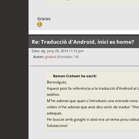
Gràcies
Re: Traducció d'Android, inici es home?
Data: dg. juny 29, 2014 11:12 pm
Autor:
gtrabal
(Entrades: 14)
Ramon Crehuet ha escrit:
Benvolguts,
Aquest post fa referència a la traducció d'Android al 
telèfon.
M'he adonat que quan s'introdueix una entrada nova a 
voltes m'he adonat que això deu venir de traduir "Ho
adequat.
He buscat amb google si això era un tema prou sabut pe
Salutacions!