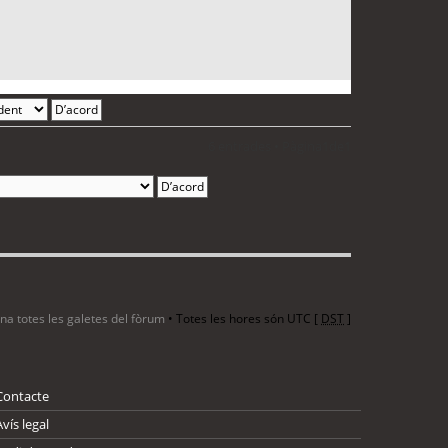
6 entrades • Pàgina
1
de
1
ina totes les galetes del fòrum
• Totes les hores són UTC [
DST
]
Contacte
Avís legal