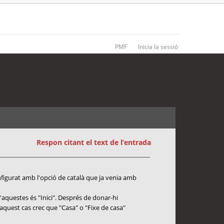
PMF
Inicia la sessió
6 entrades • Pàgina
1
de
1
Respon citant el text de l’entrada
nfigurat amb l'opció de català que ja venia amb
aquestes és "Inici". Després de donar-hi
aquest cas crec que "Casa" o "Fixe de casa"