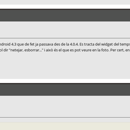
id 4.3 que de fet ja passava des de la 4.0.4. Es tracta del widget del tem
 dir "netejar, esborrar..." i això és el que es pot veure en la foto. Per cert, en