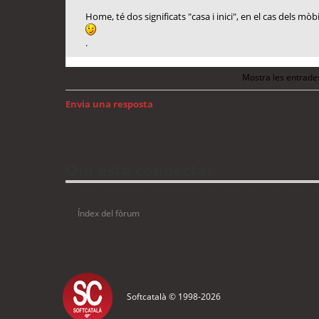
Home, té dos significats "casa i inici", en el cas dels mòbi
.
Mostra les entrade
Envia una resposta
Torna a: Android
Qui està connectat
Usuaris navegant en aquest fòrum: No hi ha cap usuari registrat 
Índex del fòrum
Softcatalà © 1998-
2026