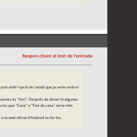
Respon citant el text de l’entrada
gurat amb l'opció de català que ja venia amb el
uestes és "Inici". Després de donar-hi algunes
 crec que "Casa" o "Fixe de casa" seria més
a la web oficial d'Android on fer-ho.