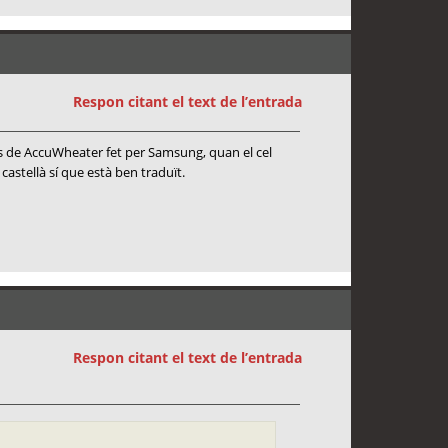
Respon citant el text de l’entrada
ps de AccuWheater fet per Samsung, quan el cel
 castellà sí que està ben traduït.
Respon citant el text de l’entrada