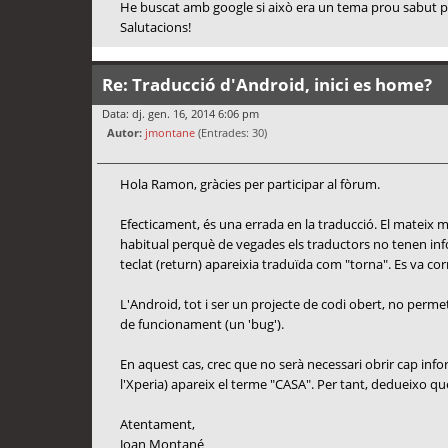
He buscat amb google si això era un tema prou sabut però
Salutacions!
Re: Traducció d'Android, inici es home?
Data: dj. gen. 16, 2014 6:06 pm
Autor:
jmontane
(Entrades: 30)
Hola Ramon, gràcies per participar al fòrum.
Efecticament, és una errada en la traducció. El mateix 
habitual perquè de vegades els traductors no tenen infor
teclat (return) apareixia traduïda com "torna". Es va cor
L'Android, tot i ser un projecte de codi obert, no permet
de funcionament (un 'bug').
En aquest cas, crec que no serà necessari obrir cap info
l'Xperia) apareix el terme "CASA". Per tant, dedueixo que
Atentament,
Joan Montané