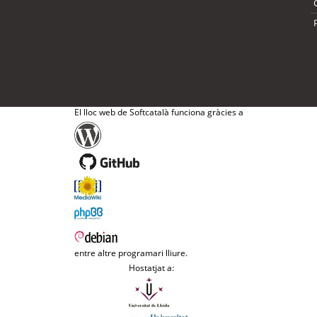
El lloc web de Softcatalà funciona gràcies a
entre altre programari lliure.
Hostatjat a: