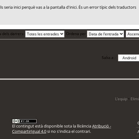
ls seria inici perquè vas a la pantalla d'inici. És un error típic dels traductors
s dels darrers:
Ordena per
Salta a :
i 9 visitants
L’equip
•
Elim
El contingut està disponible sota la llicència
Atribució -
CompartirIgual 4.0
si no s'indica el contrari.