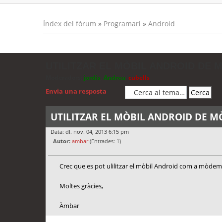
Índex del fòrum
»
Programari
»
Android
UTILITZAR EL MÒBIL ANDROID DE
Moderadors:
jordis
,
Andreu
,
cubells
Envia una resposta
UTILITZAR EL MÒBIL ANDROID DE 
Data: dl. nov. 04, 2013 6:15 pm
Autor:
ambar
(Entrades: 1)
Crec que es pot ulilitzar el mòbil Android com a mòdem,
Moltes gràcies,
Àmbar