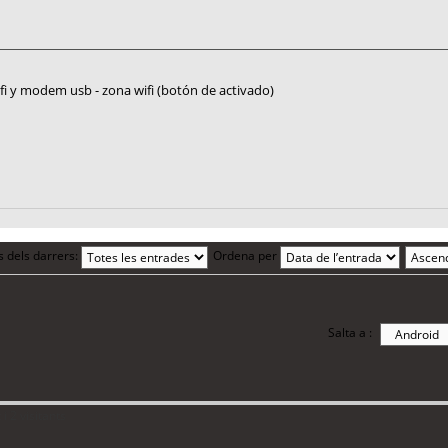
fi y modem usb - zona wifi (botón de activado)
s dels darrers:
Ordena per
Salta a :
i 2 visitants