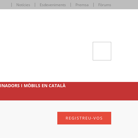
Notícies
Esdeveniments
Premsa
Fòrums
INADORS I MÒBILS EN CATALÀ
REGISTREU-VOS