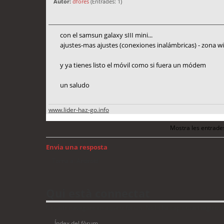
Autor:
dfores
(Entrades: 1)
con el samsun galaxy sIII mini...
ajustes-mas ajustes (conexiones inalámbricas) - zona wi
y ya tienes listo el móvil como si fuera un módem
un saludo
www.lider-haz-go.info
Mostra les entrade
Envia una resposta
Torna a: Android
Qui està connectat
Usuaris navegant en aquest fòrum: No hi ha cap usuari registrat 
Índex del fòrum