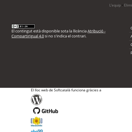
L’equip
•
Elim
El contingut està disponible sota la llicència
Atribució -
CompartirIgual 4.0
si no s'indica el contrari.
El lloc web de Softcatalà funciona gràcies a