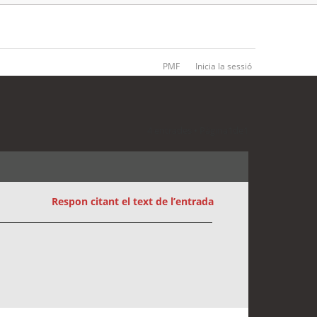
PMF
Inicia la sessió
4 entrades • Pàgina
1
de
1
Respon citant el text de l’entrada