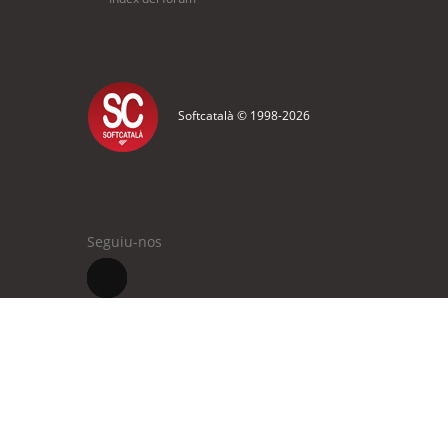
Softcatalà © 1998-
2026
Seguiu-nos