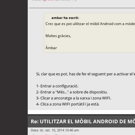
ambar ha escrit:
Crec que es pot ulilitzar el mòbil Android com a mòde
Moltes gràcies,
Àmbar
Si, clar que es pot, has de fer el seguent per a activar el
1- Entrar a configuració.
2- Entrar a "Més..." a sobre de dispositiu.
3- Clicar a ancoratge a la xarxa i zona WIFI.
4- Clica a zona WIFI portàtil i ja està.
Re: UTILITZAR EL MÒBIL ANDROID DE 
Data: dc. set. 10, 2014 10:46 am