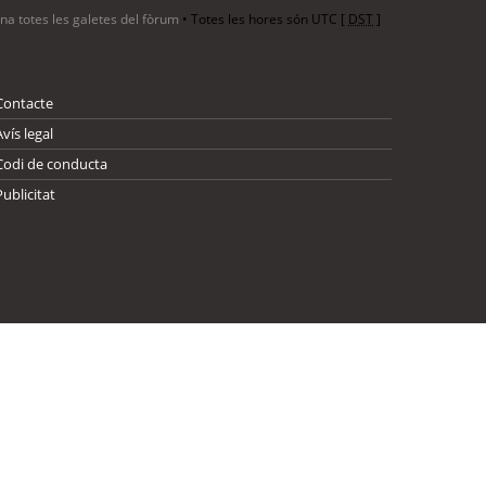
ina totes les galetes del fòrum
• Totes les hores són UTC [
DST
]
Contacte
Avís legal
Codi de conducta
Publicitat