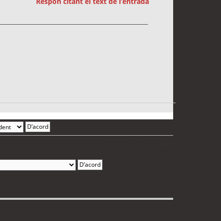
Respon citant el text de l’entrada
4 entrades • Pàgina
1
de
1