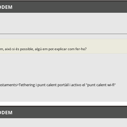
MÒDEM
m, això si és possible, algú em pot explicar com fer-ho?
aments>Tethering i punt calent portàil i activo el "punt calent wi-fi"
MÒDEM