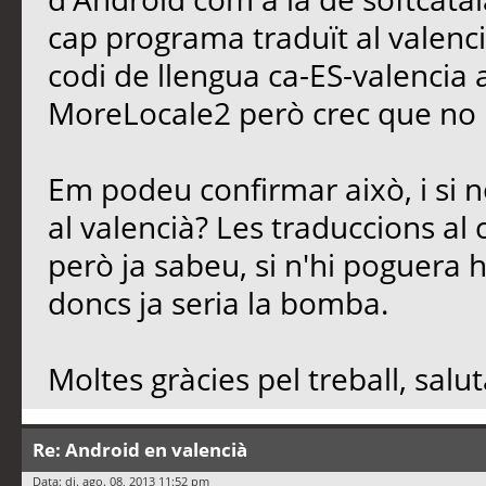
cap programa traduït al valenci
codi de llengua ca-ES-valencia 
MoreLocale2 però crec que no r
Em podeu confirmar això, i si n
al valencià? Les traduccions al
però ja sabeu, si n'hi poguera
doncs ja seria la bomba.
Moltes gràcies pel treball, salu
Re: Android en valencià
Data: dj. ago. 08, 2013 11:52 pm