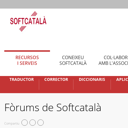
RECURSOS
CONEIXEU
COL·LABO
I SERVEIS
SOFTCATALÀ
AMB L'ASSOC
TRADUCTOR
CORRECTOR
DICCIONARIS
APLI
Fòrums de Softcatalà
Compartiu