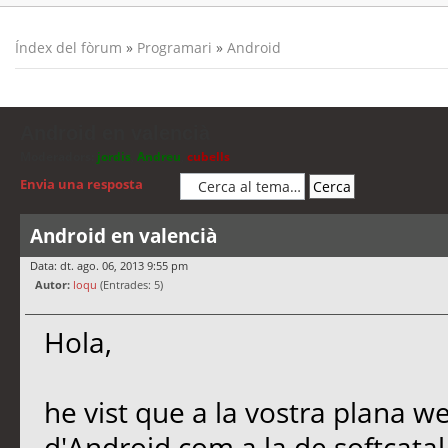
Índex del fòrum
»
Programari
»
Android
Android en valencià
Moderadors:
jordis
,
Andreu
,
cubells
Envia una resposta
Android en valencià
Data: dt. ago. 06, 2013 9:55 pm
Autor:
loqu
(Entrades: 5)
Hola,
he vist que a la vostra plana w
d'Android com a la de softcatal