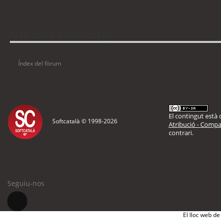
Torna a: Android
Qui està connectat
Usuaris navegant en aquest fòrum: No hi ha cap usuari registrat i 3 visitants
Índex del fòrum
El contingut està d
Softcatalà © 1998-
2026
Atribució - Compar
contrari.
Seguiu-nos
El lloc web de