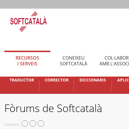
RECURSOS
CONEIXEU
COL·LABO
I SERVEIS
SOFTCATALÀ
AMB L'ASSOC
TRADUCTOR
CORRECTOR
DICCIONARIS
APLI
Fòrums de Softcatalà
Compartiu