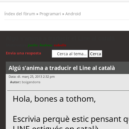
Índex del fòrum
»
Programari
»
Android
Algú s'anima a traducir el Line al català
Moderadors:
jordis
,
Andreu
,
cubells
Envia una resposta
Algú s'anima a traducir el Line al català
Data: dl. març 25, 2013 2:32 pm
Autor::
boigandorra
Hola, bones a tothom,
Escrivia perquè estic pensant q
LINE estigués en català,