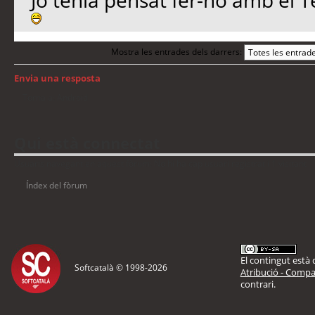
Jo tenia pensat fer-ho amb el 
Mostra les entrades dels darrers:
Envia una resposta
Torna a: Android
Qui està connectat
Usuaris navegant en aquest fòrum: No hi ha cap usuari registrat i 1 visitant
Índex del fòrum
El contingut està d
Softcatalà © 1998-
2026
Atribució - Compar
contrari.