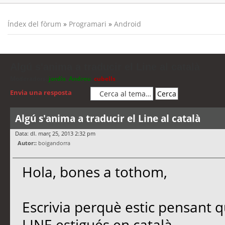
Índex del fòrum
»
Programari
»
Android
Algú s'anima a traducir el Line al català
Moderadors:
jordis
,
Andreu
,
cubells
Envia una resposta
Algú s'anima a traducir el Line al català
Data: dl. març 25, 2013 2:32 pm
Autor::
boigandorra
Hola, bones a tothom,
Escrivia perquè estic pensant q
LINE estigués en català,