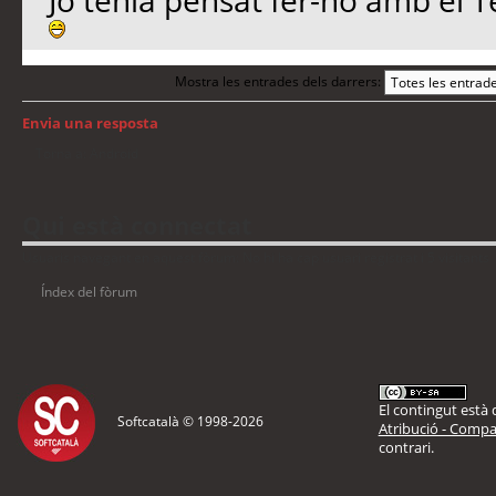
Jo tenia pensat fer-ho amb el 
Mostra les entrades dels darrers:
Envia una resposta
Torna a: Android
Qui està connectat
Usuaris navegant en aquest fòrum: No hi ha cap usuari registrat i 5 visitants
Índex del fòrum
El contingut està d
Softcatalà © 1998-
2026
Atribució - Compar
contrari.