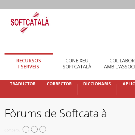
RECURSOS
CONEIXEU
COL·LABO
I SERVEIS
SOFTCATALÀ
AMB L'ASSOC
TRADUCTOR
CORRECTOR
DICCIONARIS
APLI
Fòrums de Softcatalà
Compartiu