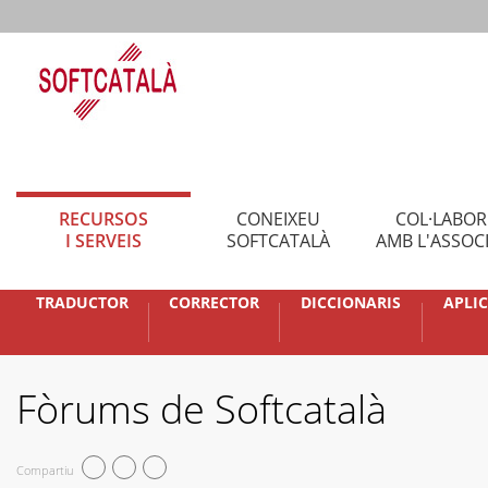
RECURSOS
CONEIXEU
COL·LABO
I SERVEIS
SOFTCATALÀ
AMB L'ASSOC
TRADUCTOR
CORRECTOR
DICCIONARIS
APLI
Fòrums de Softcatalà
Compartiu