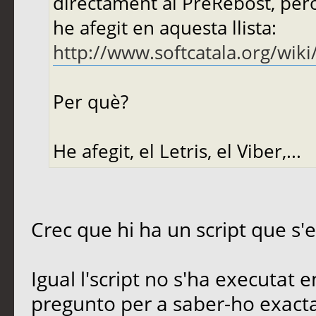
directament al PreRebost, però
he afegit en aquesta llista:
http://www.softcatala.org/wik
Per què?
He afegit, el Letris, el Viber,...
Crec que hi ha un script que s'en
Igual l'script no s'ha executat 
pregunto per a saber-ho exact