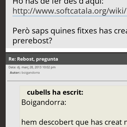
Ho has de fer des d'aquí:
http://www.softcatala.org/wik
Però saps quines fitxes has crea
prerebost?
Re: Rebost, pregunta
Data: dj. març 28, 2013 10:02 pm
Autor::
boigandorra
cubells ha escrit:
Boigandorra:
hem descobert que has creat m