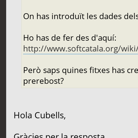
On has introduït les dades de
Ho has de fer des d'aquí:
http://www.softcatala.org/wik
Però saps quines fitxes has cre
prerebost?
Hola Cubells,
Gràcies per la resposta.