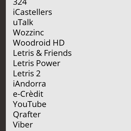
324
iCastellers
uTalk
Wozzinc
Woodroid HD
Letris & Friends
Letris Power
Letris 2
iAndorra
e-Crèdit
YouTube
Qrafter
Viber