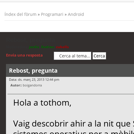
Índex del fòrum
»
Programari
»
Android
Rebost, pregunta
Moderadors:
jordis
,
Andreu
,
cubells
Envia una resposta
Rebost, pregunta
Data: ds. març 23, 2013 12:44 pm
Autor::
boigandorra
Hola a tothom,
Vaig descobrir ahir a la nit que 
sistemes operatius per a mòbils,