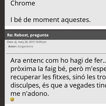
Chrome
I bé de moment aquestes.
Re: Rebost, pregunta
Data: dj. març 28, 2013 10:09 pm
Autor::
boigandorra
Ara entenc com ho hagi de fer..
pròxima la faig bé, però m'esp
recuperar les fitxes, sinó les 
disculpes, és que a vegades tinc
me n'adono.