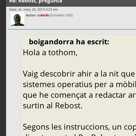
Re: Rebost, pregunta
Data: dt. març 26, 2013 4:23 am
Autor:
cubells
(Entrades: 626)
boigandorra ha escrit:
Hola a tothom,
Vaig descobrir ahir a la nit que
sistemes operatius per a mòbils,
que he començat a redactar art
surtin al Rebost.
Segons les instruccions, un cop 