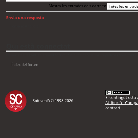
Mostra les entrades dels darrers:
Envia una resposta
Torna a: Android
Qui està connectat
Usuaris navegant en aquest fòrum: No hi ha cap usuari registrat i 5 visitants
Índex del fòrum
El contingut està d
Softcatalà © 1998-
2026
Atribució - Compar
contrari.