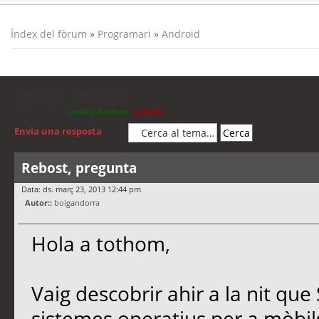
Índex del fòrum
»
Programari
»
Android
Rebost, pregunta
Moderadors:
jordis
,
Andreu
,
cubells
Envia una resposta
Rebost, pregunta
Data: ds. març 23, 2013 12:44 pm
Autor::
boigandorra
Hola a tothom,
Vaig descobrir ahir a la nit que 
sistemes operatius per a mòbils,