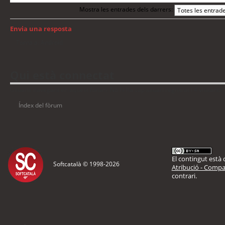
Mostra les entrades dels darrers:
Envia una resposta
Torna a: Android
Qui està connectat
Usuaris navegant en aquest fòrum: No hi ha cap usuari registrat i 4 visitants
Índex del fòrum
El contingut està d
Softcatalà © 1998-
2026
Atribució - Compar
contrari.