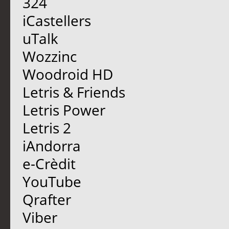
324
iCastellers
uTalk
Wozzinc
Woodroid HD
Letris & Friends
Letris Power
Letris 2
iAndorra
e-Crèdit
YouTube
Qrafter
Viber