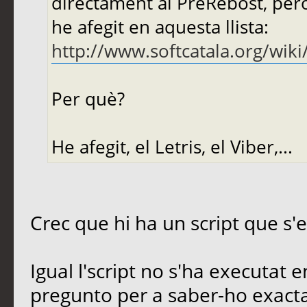
directament al PreRebost, però
he afegit en aquesta llista:
http://www.softcatala.org/wik
Per què?
He afegit, el Letris, el Viber,...
Crec que hi ha un script que s'en
Igual l'script no s'ha executat 
pregunto per a saber-ho exact