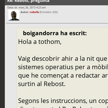
Re: Rebost, pregunta
Data: dt. març 26, 2013 4:23 am
Autor:
cubells
(Entrades: 626)
boigandorra ha escrit:
Hola a tothom,
Vaig descobrir ahir a la nit que
sistemes operatius per a mòbils,
que he començat a redactar art
surtin al Rebost.
Segons les instruccions, un cop 