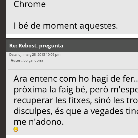
Chrome
I bé de moment aquestes.
Re: Rebost, pregunta
Data: dj. març 28, 2013 10:09 pm
Autor::
boigandorra
Ara entenc com ho hagi de fer..
pròxima la faig bé, però m'esp
recuperar les fitxes, sinó les 
disculpes, és que a vegades tinc
me n'adono.