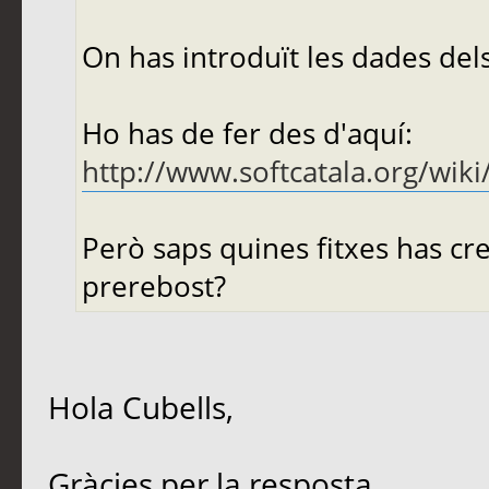
On has introduït les dades de
Ho has de fer des d'aquí:
http://www.softcatala.org/wik
Però saps quines fitxes has cre
prerebost?
Hola Cubells,
Gràcies per la resposta.