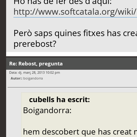
Ho has de fer des d'aquí:
http://www.softcatala.org/wik
Però saps quines fitxes has crea
prerebost?
Re: Rebost, pregunta
Data: dj. març 28, 2013 10:02 pm
Autor::
boigandorra
cubells ha escrit:
Boigandorra:
hem descobert que has creat m