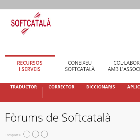
RECURSOS
CONEIXEU
COL·LABO
I SERVEIS
SOFTCATALÀ
AMB L'ASSOC
TRADUCTOR
CORRECTOR
DICCIONARIS
APLI
Fòrums de Softcatalà
Compartiu