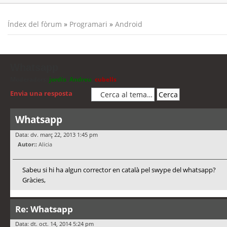
Índex del fòrum
»
Programari
»
Android
Whatsapp
Moderadors:
jordis
,
Andreu
,
cubells
Envia una resposta
Whatsapp
Data: dv. març 22, 2013 1:45 pm
Autor::
Alicia
Sabeu si hi ha algun corrector en català pel swype del whatsapp?
Gràcies,
Re: Whatsapp
Data: dt. oct. 14, 2014 5:24 pm