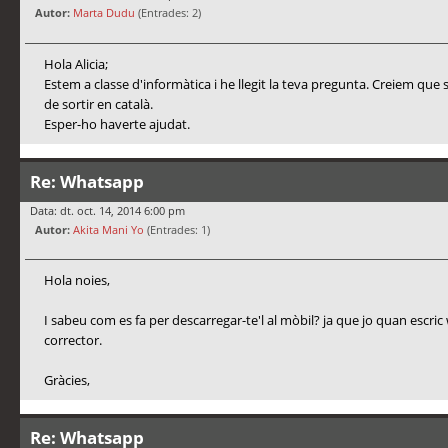
Autor:
Marta Dudu
(Entrades: 2)
Hola Alicia;
Estem a classe d'informàtica i he llegit la teva pregunta. Creiem que
de sortir en català.
Esper-ho haverte ajudat.
Re: Whatsapp
Data: dt. oct. 14, 2014 6:00 pm
Autor:
Akita Mani Yo
(Entrades: 1)
Hola noies,
I sabeu com es fa per descarregar-te'l al mòbil? ja que jo quan escr
corrector.
Gràcies,
Re: Whatsapp