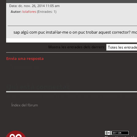
Data: dc. nov. 26, 2014 11:05 am
Autor:
lolafores
(Entrades: 1)
sap algú com puc instal·lar-me o on puc trobar aquest corrector? mol
Mostra les entrades dels darrers:
Envia una resposta
Torna a: Android
Qui està connectat
Usuaris navegant en aquest fòrum: No hi ha cap usuari registrat i 10 visitant
Índex del fòrum