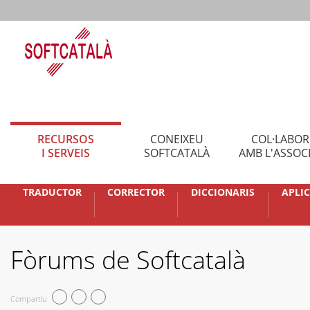
RECURSOS
CONEIXEU
COL·LABO
I SERVEIS
SOFTCATALÀ
AMB L'ASSOC
TRADUCTOR
CORRECTOR
DICCIONARIS
APLI
Fòrums de Softcatalà
Compartiu