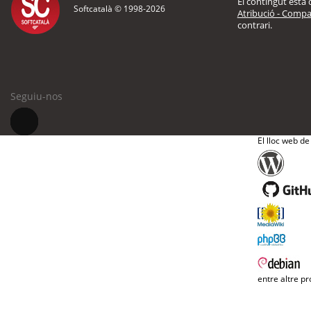
El contingut està d
Softcatalà © 1998-
2026
Atribució - Compar
contrari.
Seguiu-nos
El lloc web de
entre altre pr