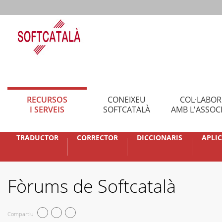
RECURSOS
CONEIXEU
COL·LABO
I SERVEIS
SOFTCATALÀ
AMB L'ASSOC
TRADUCTOR
CORRECTOR
DICCIONARIS
APLI
Fòrums de Softcatalà
Compartiu