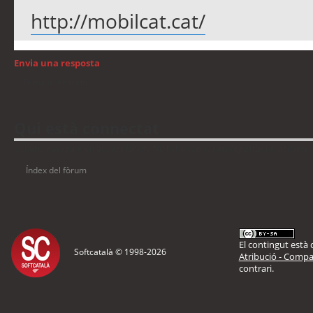
http://mobilcat.cat/
Envia una resposta
Torna a: Android
Qui està connectat
Usuaris navegant en aquest fòrum: No hi ha cap usuari registrat i 4 visitants
Índex del fòrum
El contingut està d
Softcatalà © 1998-
2026
Atribució - Compar
contrari.