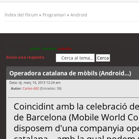
Índex del fòrum
»
Programari
»
Android
Operadora catalana de mòbils (Android...)
Moderadors:
jordis
,
Andreu
,
cubells
Envia una resposta
Operadora catalana de mòbils (Android...)
Data: dj. març 14, 2013 12:24 am
Autor:
Carles-682
(Entrades: 58)
Coincidint amb la celebració d
de Barcelona (Mobile World Con
disposem d'una companyia ope
catalana... amb la qual podem u