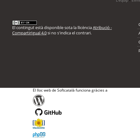
L’equip
•
Elim
El contingut està disponible sota la llicència
Atribució -
CompartirIgual 4.0
si no s'indica el contrari.
El lloc web de Softcatalà funciona gràcies a