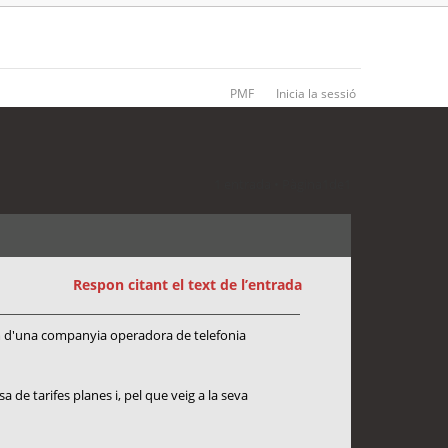
PMF
Inicia la sessió
1 entrada • Pàgina
1
de
1
Respon citant el text de l’entrada
em d'una companyia operadora de telefonia
de tarifes planes i, pel que veig a la seva