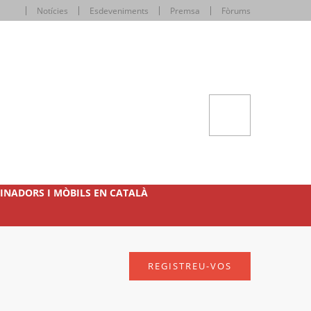
Notícies
Esdeveniments
Premsa
Fòrums
INADORS I MÒBILS EN CATALÀ
REGISTREU-VOS