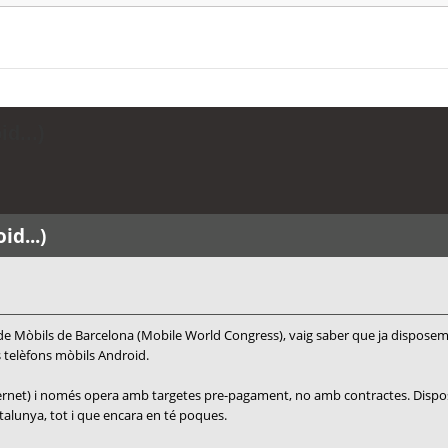
d...)
d...)
l de Mòbils de Barcelona (Mobile World Congress), vaig saber que ja dispos
s telèfons mòbils Android.
ternet) i només opera amb targetes pre-pagament, no amb contractes. Disposa 
talunya, tot i que encara en té poques.