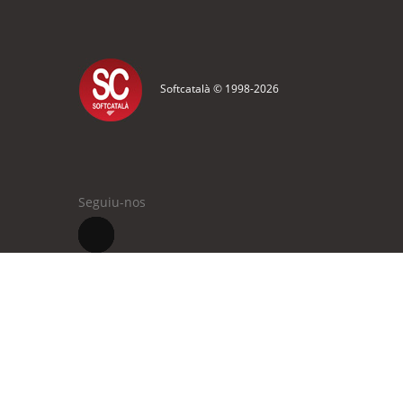
Softcatalà © 1998-
2026
Seguiu-nos