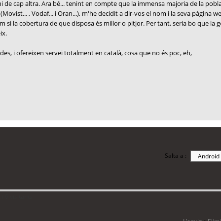
i de cap altra. Ara bé... tenint en compte que la immensa majoria de la pob
ovist... , Vodaf... i Oran...), m'he decidit a dir-vos el nom i la seva pàgina 
si la cobertura de que disposa és millor o pitjor. Per tant, seria bo que la
ix.
des, i ofereixen servei totalment en català, cosa que no és poc, eh,
Salta a :
i 6 visitants