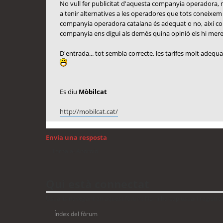
No vull fer publicitat d'aquesta companyia operadora, n
a tenir alternatives a les operadores que tots coneixem (M
companyia operadora catalana és adequat o no, així com 
companyia ens digui als demés quina opinió els hi mere
D'entrada... tot sembla correcte, les tarifes molt adequa
Es diu
Mòbilcat
http://mobilcat.cat/
Envia una resposta
Torna a: Android
Qui està connectat
Usuaris navegant en aquest fòrum: No hi ha cap usuari registrat 
Índex del fòrum