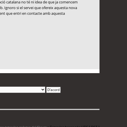
lació catalana no té ni idea de que ja comencem
web. Ignoro si el servei que ofereix aquesta nova
 gent que entri en contacte amb aquesta
1 entrada • Pàgina
1
de
1