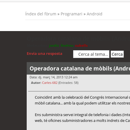
Índex del fòrum
»
Programari
»
Android
Operadora catalana de mòbils (Androi
Moderadors:
jordis
,
Andreu
,
cubells
Envia una resposta
Operadora catalana de mòbils (Androi
Data: dj. març 14, 2013 12:24 am
Autor:
Carles-682
(Entrades: 58)
Coincidint amb la celebració del Congrés Internaciona
mòbil catalana... amb la qual podem utilitzar els nostre
Ens subministra servei integral de telefonia i dades (In
web, té oficines subministradores a molts indrets de Ca