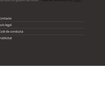
ina totes les galetes del fòrum
• Totes les hores són UTC [
DST
]
Contacte
Avís legal
Codi de conducta
Publicitat