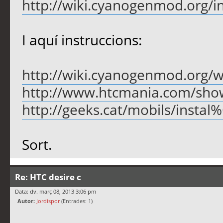
http://wiki.cyanogenmod.org/i
I aquí instruccions:
http://wiki.cyanogenmod.org/w
http://www.htcmania.com/sho
http://geeks.cat/mobils/instal
Sort.
Re: HTC desire c
Data: dv. març 08, 2013 3:06 pm
Autor:
Jordispor
(Entrades: 1)