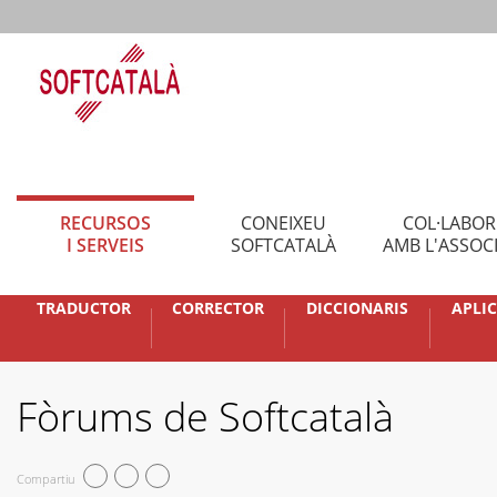
RECURSOS
CONEIXEU
COL·LABO
I SERVEIS
SOFTCATALÀ
AMB L'ASSOC
TRADUCTOR
CORRECTOR
DICCIONARIS
APLI
Fòrums de Softcatalà
Compartiu