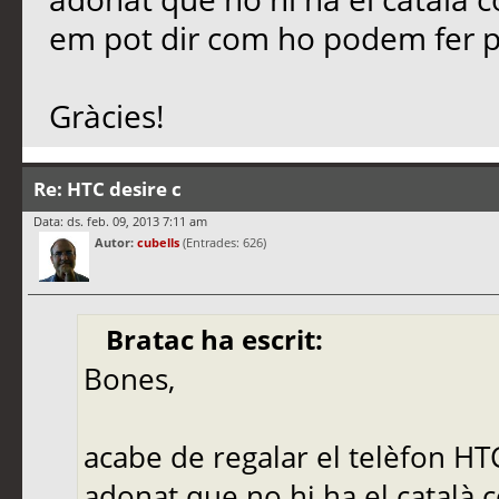
em pot dir com ho podem fer per
Gràcies!
Re: HTC desire c
Data: ds. feb. 09, 2013 7:11 am
Autor:
cubells
(Entrades: 626)
Bratac ha escrit:
Bones,
acabe de regalar el telèfon HT
adonat que no hi ha el català c