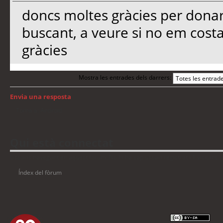
doncs moltes gràcies per donar
buscant, a veure si no em cost
gràcies
Mostra les entrades dels darrers:
Envia una resposta
Torna a: Android
Qui està connectat
Usuaris navegant en aquest fòrum: No hi ha cap usuari registrat i 1 visitant
Índex del fòrum