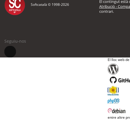
El contingut està d
Softcatalà © 1998-
2026
Atribució - Compar
contrari.
Seguiu-nos
El lloc web de
entre altre pr