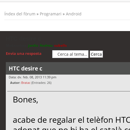
Índex del fòrum
»
Programari
»
Android
HTC desire c
Moderadors:
jordis
,
Andreu
,
cubells
Envia una resposta
HTC desire c
Data: dv. feb. 08, 2013 11:39 pm
Autor:
Bratac
(Entrades: 26)
Bones,
acabe de regalar el telèfon HTC
adonat que no hi ha el català c