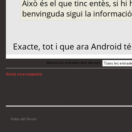
Això és el que tinc entès, si h
benvinguda sigui la informació
Exacte, tot i que ara Android 
Mostra les entrades dels darrers:
Envia una resposta
Torna a: Android
Qui està connectat
Usuaris navegant en aquest fòrum: No hi ha cap usuari registrat i 3 visitants
Índex del fòrum