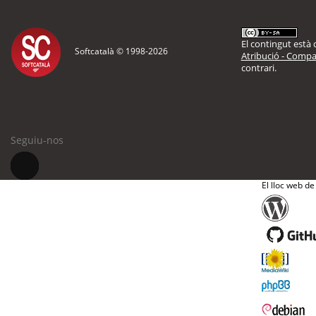
El contingut està d
Softcatalà © 1998-
2026
Atribució - Compar
contrari.
Seguiu-nos
El lloc web de