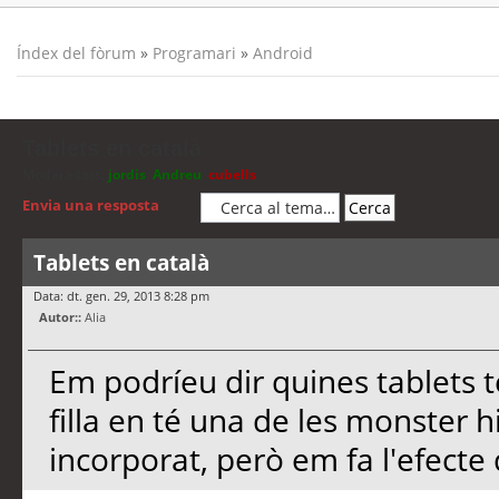
Índex del fòrum
»
Programari
»
Android
Tablets en català
Moderadors:
jordis
,
Andreu
,
cubells
Envia una resposta
Tablets en català
Data: dt. gen. 29, 2013 8:28 pm
Autor::
Alia
Em podríeu dir quines tablets 
filla en té una de les monster hi
incorporat, però em fa l'efecte