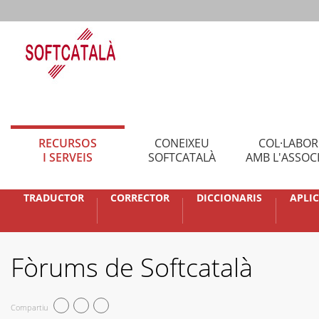
RECURSOS
CONEIXEU
COL·LABO
I SERVEIS
SOFTCATALÀ
AMB L'ASSOC
TRADUCTOR
CORRECTOR
DICCIONARIS
APLI
Fòrums de Softcatalà
Compartiu