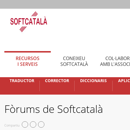
RECURSOS
CONEIXEU
COL·LABO
I SERVEIS
SOFTCATALÀ
AMB L'ASSOC
TRADUCTOR
CORRECTOR
DICCIONARIS
APLI
Fòrums de Softcatalà
Compartiu