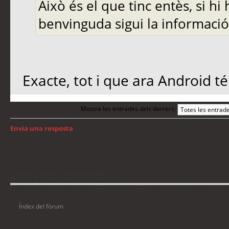
Això és el que tinc entès, si h
benvinguda sigui la informació
Exacte, tot i que ara Android 
Mostra les entrades dels darrers:
Envia una resposta
Torna a: Android
Qui està connectat
Usuaris navegant en aquest fòrum: No hi ha cap usuari registrat i 1 visitant
Índex del fòrum