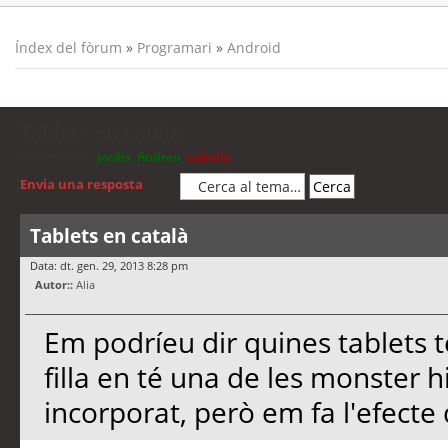
Índex del fòrum
»
Programari
»
Android
Tablets en català
Moderadors:
jordis
,
Andreu
,
cubells
Envia una resposta
Tablets en català
Data: dt. gen. 29, 2013 8:28 pm
Autor::
Alia
Em podríeu dir quines tablets 
filla en té una de les monster hi
incorporat, però em fa l'efecte