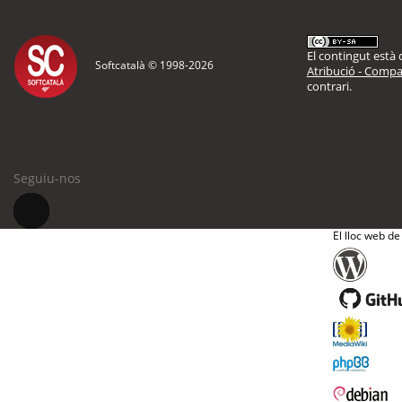
El contingut està d
Softcatalà © 1998-
2026
Atribució - Compar
contrari.
Seguiu-nos
El lloc web de