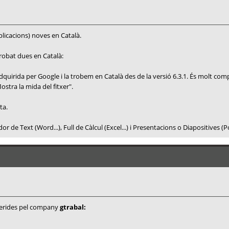
plicacions) noves en Català.
robat dues en Català:
quirida per Google i la trobem en Català des de la versió 6.3.1. És molt com
ostra la mida del fitxer".
ta.
de Text (Word...), Full de Càlcul (Excel...) i Presentacions o Diapositives (P
uggerides pel company
gtrabal: