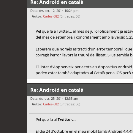
Re: Android en català
Data: dv. set. 12, 2014 10:24 pm
Autor:
Carles-682
(Entrades: 58)
Pel que fa a Twitter... el mes de juliol oficialment ja es
del mes de setembre, i concretament amb la versió 5.25,
Esperem que només es tracti d'un error temporal i que am
corregit l'error llavors la trauré del llistat. Si us semb
El llistat d'App serveix per a tots els dispositius Andro
poden estar també adaptades al Català per a IOS però no 
Re: Android en català
Data: ds. oct. 25, 2014 12:35 am
Autor:
Carles-682
(Entrades: 58)
Pel que fa al
Twitter...
El dia 24 d'octubre en el meu mòbil (amb Android 4.4.4) 