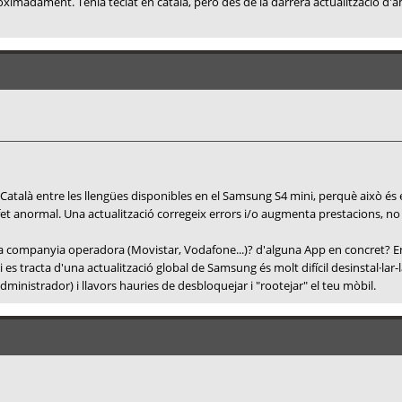
imadament. Tenia teclat en català, però des de la darrera actualització d'ah
el Català entre les llengües disponibles en el Samsung S4 mini, perquè això é
 fet anormal. Una actualització corregeix errors i/o augmenta prestacions, no 
a companyia operadora (Movistar, Vodafone...)? d'alguna App en concret? En 
es tracta d'una actualització global de Samsung és molt difícil desinstal·lar-l
administrador) i llavors hauries de desbloquejar i "rootejar" el teu mòbil.