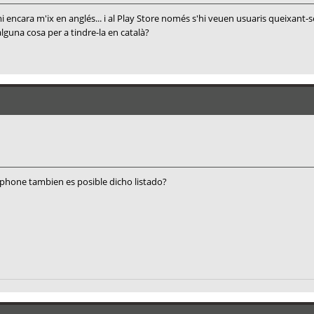
ncara m'ix en anglés... i al Play Store només s'hi veuen usuaris queixant-se 
lguna cosa per a tindre-la en català?
 iphone tambien es posible dicho listado?