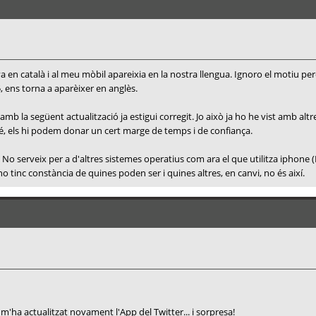
tava en català i al meu mòbil apareixia en la nostra llengua. Ignoro el motiu pe
 ens torna a aparèixer en anglès.
b la següent actualització ja estigui corregit. Jo això ja ho he vist amb alt
la bé, els hi podem donar un cert marge de temps i de confiança.
id. No serveix per a d'altres sistemes operatius com ara el que utilitza iphone
tinc constància de quines poden ser i quines altres, en canvi, no és així.
m'ha actualitzat novament l'App del Twitter... i sorpresa!