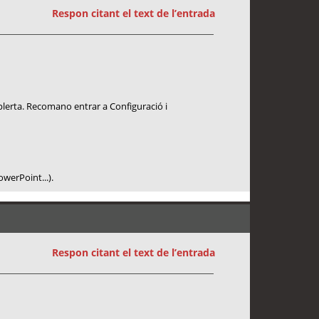
Respon citant el text de l’entrada
plerta. Recomano entrar a Configuració i
owerPoint...).
Respon citant el text de l’entrada