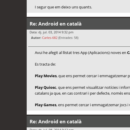
I segur que em deixo uns quants.
Re: Android en català
Data: dj. jul. 03, 2014 9:32 pm
Autor:
Carles-682
(Entrades: 58)
Avui he afegit al llistat tres App (Aplicacions) noves en
C
Es tracta de:
Play Movies
, que ens permet cercar i emmagatzemar pel·
Play Quiosc
, que ens permet visualitzar notícies i in
catalans ja que, en cas contrari i per defecte, només e
Play Games
, ens permet cercar i emmagatzemar jocs i
Re: Android en català
Data: dt. jul. 08, 2014 9:12 pm