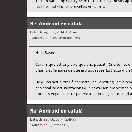
Tinc un Samsung Galaxy S4 mini, des de fa 7 mesos aprox
teclat Adaptxt que aconselleu vosaltres.
Re: Android en català
Data: dc. ago. 06, 2014 8:38 pm
Autor:
Carles-682
(Entrades: 58)
Hola Roser,
Caram, que estrany això que t'ha passat... Si ja tenies 
t'han tret llengües de que ja disposaves. Es tracta d'un
De quina actualització es tracta? de Samsung? de la tev
desinstal·lar actualitzacions que et causen problemes. Si 
poder. A vegades es requereix tenir privilegis "root" (d'
Re: Android en català
Data: ds. set. 06, 2014 12:49 am
Autor:
loqu
(Entrades: 5)