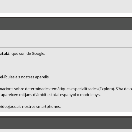
atalà,
que són de Google.
lícules als nostres aparells.
formacions sobre determinades temàtiques especialitzades (Explora). S'ha de
ns apareixen mitjans d'àmbit estatal espanyol o madrilenys.
 videojocs als nostres smartphones.