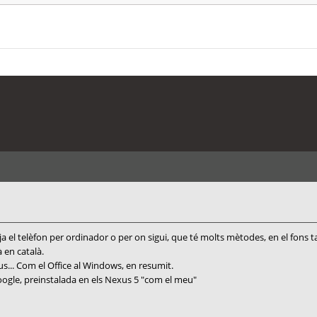
ja el telèfon per ordinador o per on sigui, que té molts mètodes, en el fons 
en català.
ius... Com el Office al Windows, en resumit.
oogle, preinstalada en els Nexus 5 "com el meu"