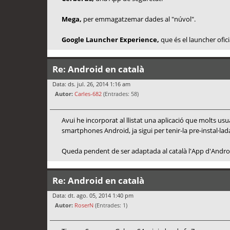
Mega,
per emmagatzemar dades al "núvol".
Google Launcher Experience,
que és el launcher ofici
Re: Android en català
Data: ds. jul. 26, 2014 1:16 am
Autor:
Carles-682
(Entrades: 58)
Avui he incorporat al llistat una aplicació que molts us
smartphones Android, ja sigui per tenir-la pre-instal·la
Queda pendent de ser adaptada al català l'App d'Android
Re: Android en català
Data: dt. ago. 05, 2014 1:40 pm
Autor:
RoserN
(Entrades: 1)