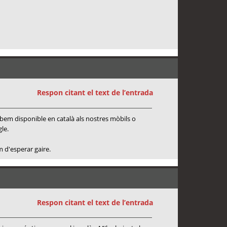
Respon citant el text de l’entrada
obem disponible en català als nostres mòbils o
le.
 d'esperar gaire.
Respon citant el text de l’entrada