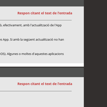
Respon citant el text de l’entrada
rò, efectivament, amb l'actualització de l'App
res App. Si amb la següent actualització no han
 (IOS). Algunes o moltes d'aquestes aplicacions
Respon citant el text de l’entrada