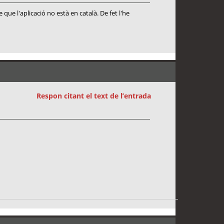
que l'aplicació no està en català. De fet l'he
Respon citant el text de l’entrada