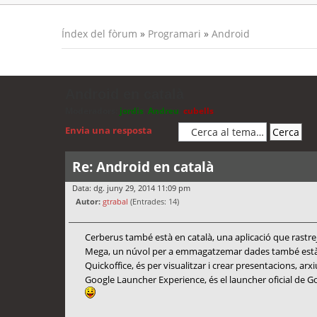
Índex del fòrum
»
Programari
»
Android
Android en català
Moderadors:
jordis
,
Andreu
,
cubells
Envia una resposta
Re: Android en català
Data: dg. juny 29, 2014 11:09 pm
Autor:
gtrabal
(Entrades: 14)
Cerberus també està en català, una aplicació que rastre
Mega, un núvol per a emmagatzemar dades també està 
Quickoffice, és per visualitzar i crear presentacions, arx
Google Launcher Experience, és el launcher oficial de G