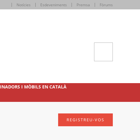
Notícies
Esdeveniments
Premsa
Fòrums
INADORS I MÒBILS EN CATALÀ
REGISTREU-VOS