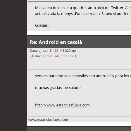
M'acabeu de deixar a quadres amb això del Twitter. A mi e
actualitzada fa menys d'una setmana. Sabeu si puc fer a
Gràcies.
Re: Android en català
Data: dj. set. 11, 2014 11:20 am
Autor:
lfores1974
(Entrades: 1)
serviria para todos los moviles con android? y para los
muchas gracias, un saludo
http://www.estanciasfuera.com
www.estanciasfuera.com