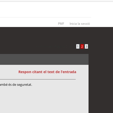
PMF
Inicia la sessió
33 entrades •
Pàgina
2
de
3
•
1
2
3
Respon citant el text de l’entrada
també és de seguretat.