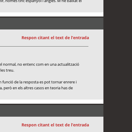
ir, només tinc espanyol i anglès. M'he baixat el
Respon citant el text de l’entrada
s el normal, no entenc com en una actualització
les treu.
funció de la resposta es pot tornar enrere i
a, però en els altres casos en teoria has de
Respon citant el text de l’entrada