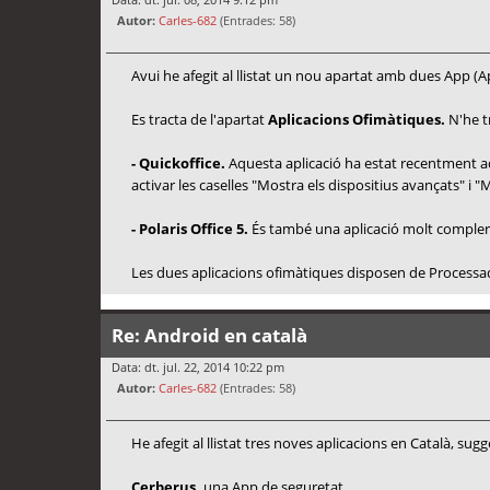
Autor:
Carles-682
(Entrades: 58)
Avui he afegit al llistat un nou apartat amb dues App (A
Es tracta de l'apartat
Aplicacions Ofimàtiques.
N'he t
- Quickoffice.
Aquesta aplicació ha estat recentment ad
activar les caselles "Mostra els dispositius avançats" i "M
- Polaris Office 5.
És també una aplicació molt compler
Les dues aplicacions ofimàtiques disposen de Processador 
Re: Android en català
Data: dt. jul. 22, 2014 10:22 pm
Autor:
Carles-682
(Entrades: 58)
He afegit al llistat tres noves aplicacions en Català, s
Cerberus,
una App de seguretat.