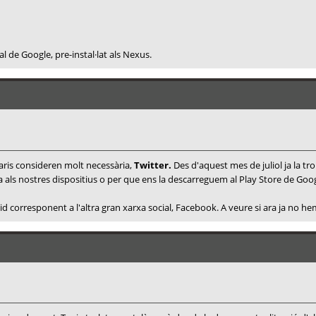
al de Google, pre-instal·lat als Nexus.
uaris consideren molt necessària,
Twitter.
Des d'aquest mes de juliol ja la tr
da als nostres dispositius o per que ens la descarreguem al Play Store de Goog
 corresponent a l'altra gran xarxa social, Facebook. A veure si ara ja no hem