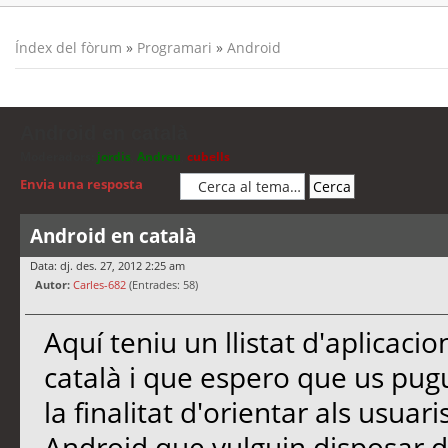
Índex del fòrum
»
Programari
»
Android
Android en català
Moderadors:
jordis
,
Andreu
,
cubells
Envia una resposta
Android en català
Data: dj. des. 27, 2012 2:25 am
Autor:
Carles-682
(Entrades: 58)
Aquí teniu un llistat d'aplicac
català i que espero que us pugu
la finalitat d'orientar als usua
Android que vulguin disposar d