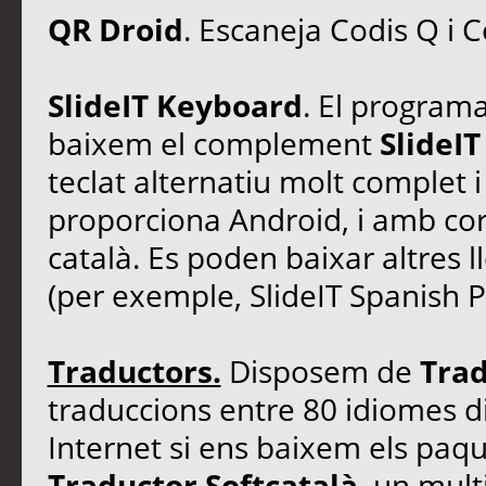
QR Droid
. Escaneja Codis Q i C
SlideIT Keyboard
. El programa
baixem el complement
SlideIT
teclat alternatiu molt complet 
proporciona Android, i amb corr
català. Es poden baixar altres
(per exemple, SlideIT Spanish Pa
Traductors.
Disposem de
Trad
traduccions entre 80 idiomes di
Internet si ens baixem els paq
Traductor Softcatalà
, un mult