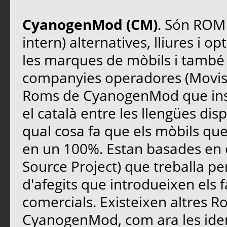
CyanogenMod (CM)
. Són ROM 
intern) alternatives, lliures i o
les marques de mòbils i també 
companyies operadores (Movista
Roms de CyanogenMod que insta
el català entre les llengües di
qual cosa fa que els mòbils que
en un 100%. Estan basades en 
Source Project) que treballa per
d'afegits que introdueixen els f
comercials. Existeixen altres 
CyanogenMod, com ara les iden