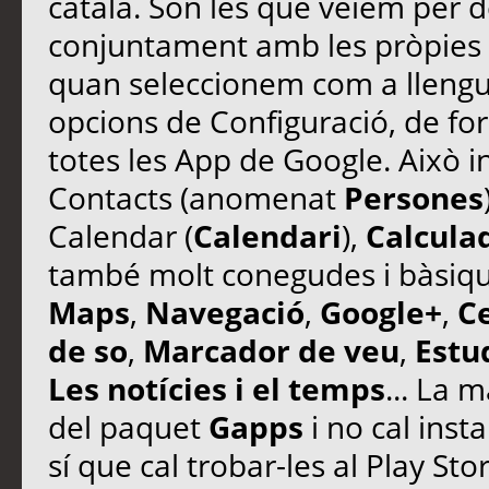
català. Són les que veiem per d
conjuntament amb les pròpies d
quan seleccionem com a llengua
opcions de Configuració, de f
totes les App de Google. Això i
Contacts (anomenat
Persones
Calendar (
Calendari
),
Calcula
també molt conegudes i bàsiq
Maps
,
Navegació
,
Google+
,
C
de so
,
Marcador de veu
,
Estud
Les notícies i el temps
... La 
del paquet
Gapps
i no cal inst
sí que cal trobar-les al Play Store