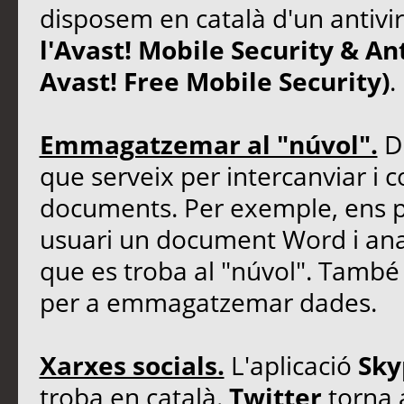
disposem en català d'un antivir
l'Avast! Mobile Security & An
Avast! Free Mobile Security)
.
Emmagatzemar al "núvol".
D
que serveix per intercanviar i c
documents. Per exemple, ens 
usuari un document Word i anar
que es troba al "núvol". Tamb
per a emmagatzemar dades.
Xarxes socials.
L'aplicació
Sky
troba en català.
Twitter
torna a