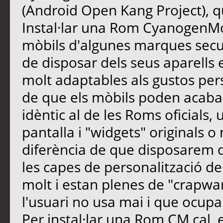
(Android Open Kang Project), q
Instal·lar una Rom CyanogenMod
mòbils d'algunes marques secund
de disposar dels seus aparells
molt adaptables als gustos pers
de que els mòbils poden acabar 
idèntic al de les Roms oficials,
pantalla i "widgets" originals o
diferència de que disposarem de
les capes de personalització del
molt i estan plenes de "crapwa
l'usuari no usa mai i que ocupa
Per instal·lar una Rom CM cal, 