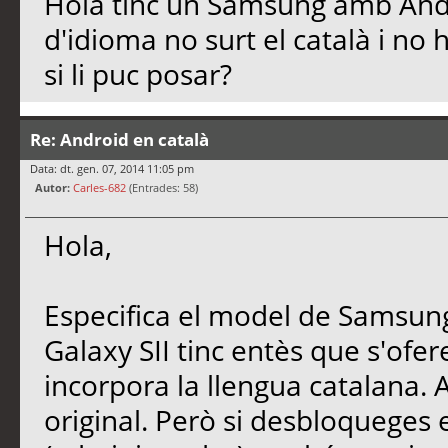
Hola tinc un Samsung amb Andro
d'idioma no surt el català i no
si li puc posar?
Re: Android en català
Data: dt. gen. 07, 2014 11:05 pm
Autor:
Carles-682
(Entrades: 58)
Hola,
Especifica el model de Samsun
Galaxy SII tinc entès que s'ofer
incorpora la llengua catalana. 
original. Però si desbloqueges el