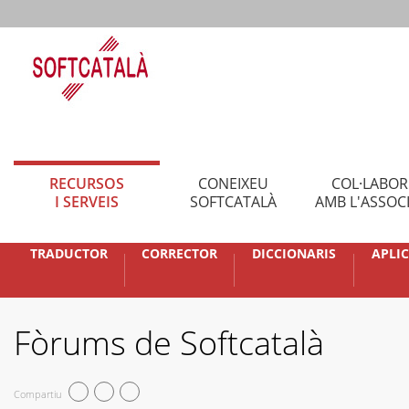
RECURSOS
CONEIXEU
COL·LABO
I SERVEIS
SOFTCATALÀ
AMB L'ASSOC
TRADUCTOR
CORRECTOR
DICCIONARIS
APLI
Fòrums de Softcatalà
Compartiu