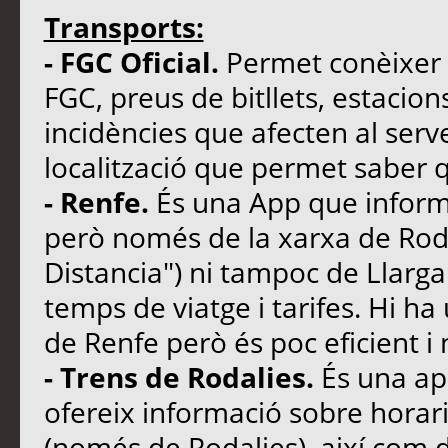
Transports:
- FGC Oficial.
Permet conèixer ho
FGC, preus de bitllets, estacion
incidències que afecten al serv
localització que permet saber q
- Renfe.
És una App que informa
però només de la xarxa de Roda
Distancia") ni tampoc de Llarga
temps de viatge i tarifes. Hi h
de Renfe però és poc eficient i 
- Trens de Rodalies.
És una apl
ofereix informació sobre horari
(només de Rodalies), així com d