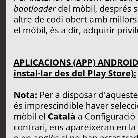
bootloader
del mòbil, després s
altre de codi obert amb millors 
el mòbil, és a dir, adquirir priv
APLICACIONS (APP) ANDROID
instal·lar des del Play Store):
Nota:
Per a disposar d'aqueste
és imprescindible haver selecc
mòbil el
Català
a Configuració (
contrari, ens apareixeran en l
o en anglès si no han estat tra