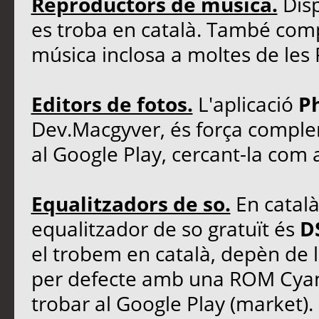
Reproductors de música.
Dis
es troba en català. També c
música inclosa a moltes de le
Editors de fotos.
L'aplicació
Ph
Dev.Macgyver, és força complerta
al Google Play, cercant-la com 
Equalitzadors de so.
En catal
equalitzador de so gratuït és
D
el trobem en català, depèn de le
per defecte amb una ROM Cya
trobar al Google Play (market).