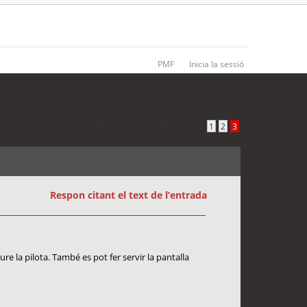
PMF
Inicia la sessió
33 entrades •
Pàgina
3
de
3
•
1
2
3
Respon citant el text de l’entrada
ure la pilota. També es pot fer servir la pantalla