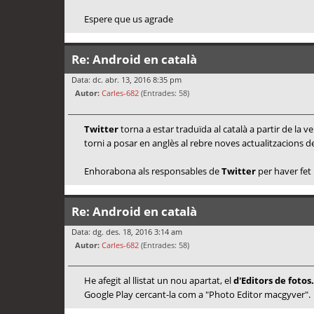
Espere que us agrade
Re: Android en català
Data: dc. abr. 13, 2016 8:35 pm
Autor:
Carles-682
(Entrades: 58)
Twitter
torna a estar traduïda al català a partir de la 
torni a posar en anglès al rebre noves actualitzacions de
Enhorabona als responsables de
Twitter
per haver fet 
Re: Android en català
Data: dg. des. 18, 2016 3:14 am
Autor:
Carles-682
(Entrades: 58)
He afegit al llistat un nou apartat, el
d'Editors de fotos.
Google Play cercant-la com a "Photo Editor macgyver".