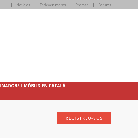
Notícies
Esdeveniments
Premsa
Fòrums
INADORS I MÒBILS EN CATALÀ
REGISTREU-VOS