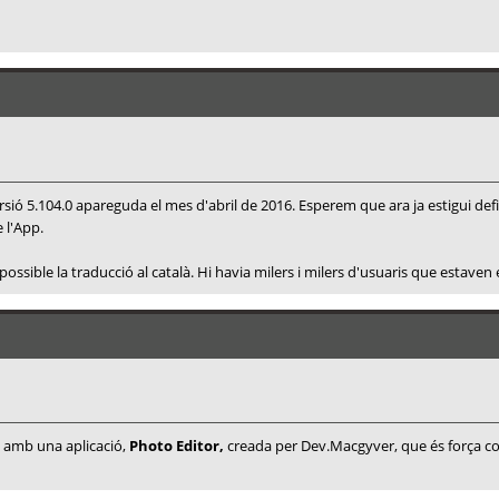
versió 5.104.0 apareguda el mes d'abril de 2016. Esperem que ara ja estigui def
 l'App.
possible la traducció al català. Hi havia milers i milers d'usuaris que estaven
amb una aplicació,
Photo Editor,
creada per Dev.Macgyver, que és força com