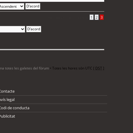
33 entrades •
Pàgina
3
de
3
•
1
2
3
ina totes les galetes del fòrum
• Totes les hores són UTC [
DST
]
Contacte
Avís legal
Codi de conducta
Publicitat