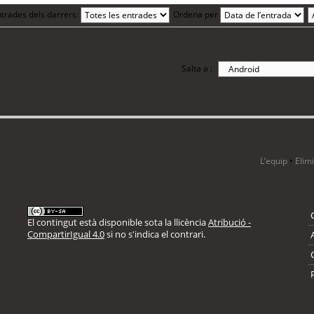
trades dels darrers:
Ordena per
Salta a :
i 10 visitants
L’equip
•
Elim
El contingut està disponible sota la llicència
Atribució -
CompartirIgual 4.0
si no s'indica el contrari.