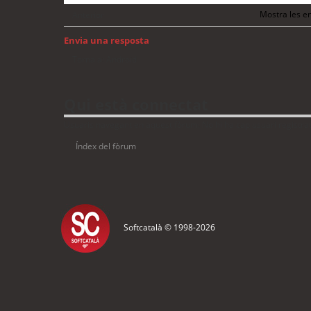
Mostra les en
Anterior
Envia una resposta
Torna a: Android
Qui està connectat
Usuaris navegant en aquest fòrum: No hi ha cap usuari registrat 
Índex del fòrum
Softcatalà © 1998-
2026