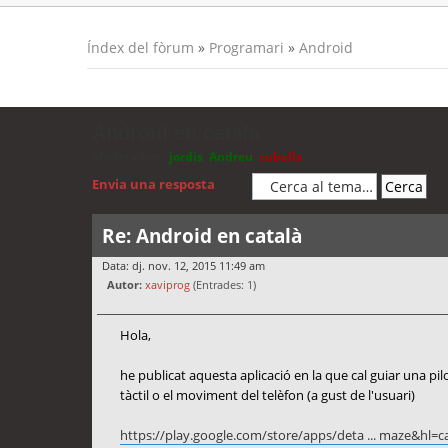
Índex del fòrum
»
Programari
»
Android
Android en català
Moderadors:
jordis
,
Andreu
,
cubells
Envia una resposta
Re: Android en català
Data: dj. nov. 12, 2015 11:49 am
Autor:
xaviprog
(Entrades: 1)
Hola,
he publicat aquesta aplicació en la que cal guiar una pilo
tàctil o el moviment del telèfon (a gust de l'usuari)
https://play.google.com/store/apps/deta ... maze&hl=c