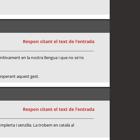
Respon citant el text de l’entrada
initivament en la nostra llengua i que no se'ns
 esperant aquest gest.
Respon citant el text de l’entrada
plerta i senzilla. La trobem en català al