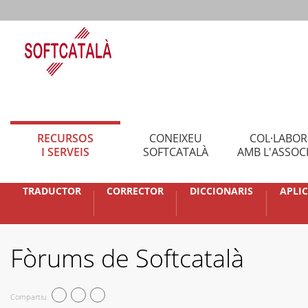
RECURSOS
CONEIXEU
COL·LABO
I SERVEIS
SOFTCATALÀ
AMB L'ASSOC
TRADUCTOR
CORRECTOR
DICCIONARIS
APLI
Fòrums de Softcatalà
Compartiu