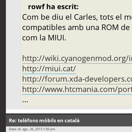
rowf ha escrit:
Com be diu el Carles, tots el m
compatibles amb una ROM de
com la MIUI.
http://wiki.cyanogenmod.org/i
http://miui.cat/
http://forum.xda-developers.
http://www.htcmania.com/port
...
Re: telèfons mòbils en català
Data: dl. ago. 26, 2013 1:50 pm