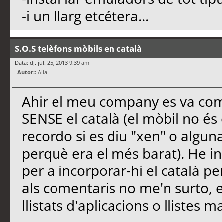
-i un llarg etcétera...
S.O.S telèfons mòbils en català
Data: dj. jul. 25, 2013 9:39 am
Autor::
Alia
Ahir el meu company es va com
SENSE el català (el mòbil no é
recordo si es diu "xen" o algu
perquè era el més barat). He in
per a incorporar-hi el català p
als comentaris no me'n surto, 
llistats d'aplicacions o llistes 