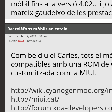
mòbil fins a la versió 4.02... 
mateix gaudeixo de les prestac
Re: telèfons mòbils en català
Data: dg. abr. 14, 2013 3:00 am
Autor:
rowf
(Entrades: 5)
Com be diu el Carles, tots el mó
compatibles amb una ROM de
customitzada com la MIUI.
http://wiki.cyanogenmod.org/in
http://miui.cat/
http://forum.xda-developers.c