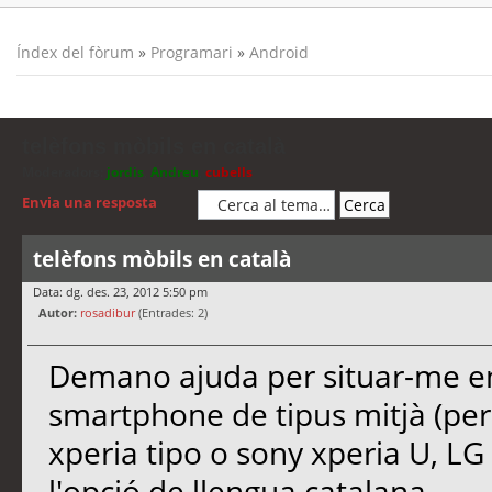
Índex del fòrum
»
Programari
»
Android
telèfons mòbils en català
Moderadors:
jordis
,
Andreu
,
cubells
Envia una resposta
telèfons mòbils en català
Data: dg. des. 23, 2012 5:50 pm
Autor:
rosadibur
(Entrades: 2)
Demano ajuda per situar-me ent
smartphone de tipus mitjà (per
xperia tipo o sony xperia U, LG
l'opció de llengua catalana.