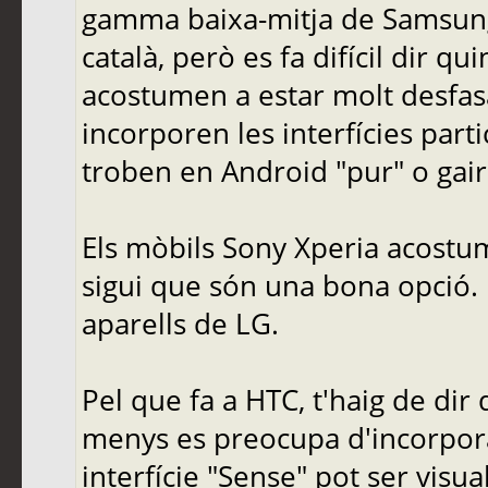
gamma baixa-mitja de Samsung
català, però es fa difícil dir qu
acostumen a estar molt desfas
incorporen les interfícies part
troben en Android "pur" o gair
Els mòbils Sony Xperia acostum
sigui que són una bona opció. M
aparells de LG.
Pel que fa a HTC, t'haig de di
menys es preocupa d'incorporar
interfície "Sense" pot ser visu