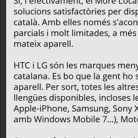
Si, i efectivament, el More Loca
solucions satisfactòries per di
català. Amb elles només s'acon
parcials i molt limitades, a mé
mateix aparell.
HTC i LG són les marques meny
catalana. Es bo que la gent ho
aparell. Per sort, totes les altre
llengües disponibles, incloses l
Apple-iPhone, Samsung, Sony X
amb Windows Mobile 7...), Moto