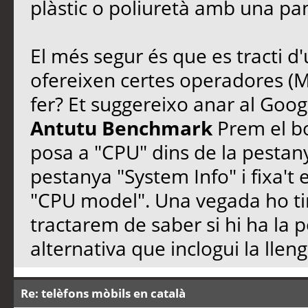
plàstic o poliuretà amb una pa
El més segur és que es tracti d
ofereixen certes operadores (M
fer? Et suggereixo anar al Googl
Antutu Benchmark
Prem el bot
posa a "CPU" dins de la pestany
pestanya "System Info" i fixa't
"CPU model". Una vegada ho ti
tractarem de saber si hi ha la 
alternativa que inclogui la llen
Re: telèfons mòbils en català