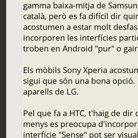
gamma baixa-mitja de Samsung
català, però es fa difícil dir qu
acostumen a estar molt desfas
incorporen les interfícies part
troben en Android "pur" o gair
Els mòbils Sony Xperia acostum
sigui que són una bona opció. M
aparells de LG.
Pel que fa a HTC, t'haig de di
menys es preocupa d'incorporar
interfície "Sense" pot ser visu