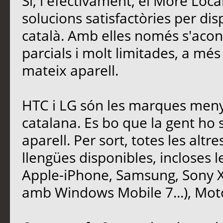
Si, i efectivament, el More Loca
solucions satisfactòries per di
català. Amb elles només s'acon
parcials i molt limitades, a mé
mateix aparell.
HTC i LG són les marques meny
catalana. Es bo que la gent ho
aparell. Per sort, totes les altre
llengües disponibles, incloses l
Apple-iPhone, Samsung, Sony X
amb Windows Mobile 7...), Moto