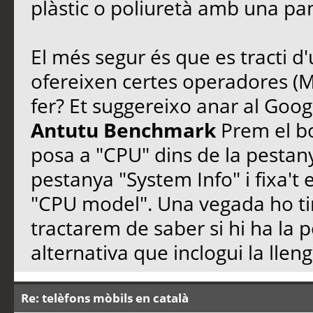
plàstic o poliuretà amb una pa
El més segur és que es tracti d
ofereixen certes operadores (M
fer? Et suggereixo anar al Googl
Antutu Benchmark
Prem el bot
posa a "CPU" dins de la pestany
pestanya "System Info" i fixa't
"CPU model". Una vegada ho ti
tractarem de saber si hi ha la 
alternativa que inclogui la llen
Re: telèfons mòbils en català