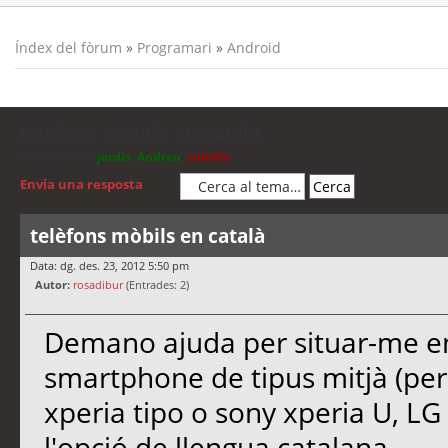
Índex del fòrum
»
Programari
»
Android
telèfons mòbils en català
Moderadors:
jordis
,
Andreu
,
cubells
Envia una resposta
telèfons mòbils en català
Data: dg. des. 23, 2012 5:50 pm
Autor:
rosadibur
(Entrades: 2)
Demano ajuda per situar-me ent
smartphone de tipus mitjà (per
xperia tipo o sony xperia U, LG
l'opció de llengua catalana.