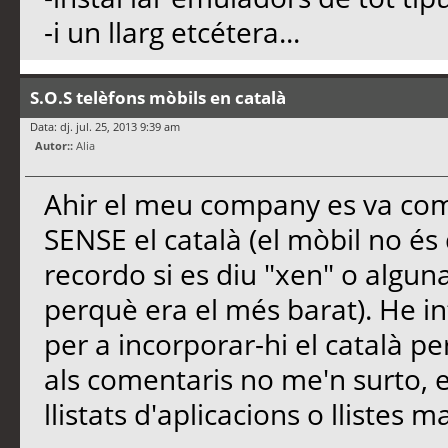
-i un llarg etcétera...
S.O.S telèfons mòbils en català
Data: dj. jul. 25, 2013 9:39 am
Autor::
Alia
Ahir el meu company es va com
SENSE el català (el mòbil no é
recordo si es diu "xen" o algu
perquè era el més barat). He in
per a incorporar-hi el català p
als comentaris no me'n surto, 
llistats d'aplicacions o llistes 