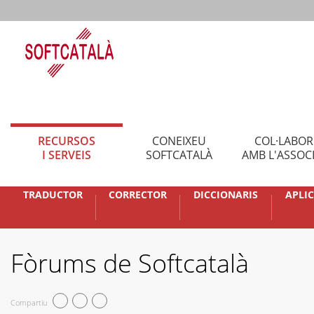
RECURSOS
CONEIXEU
COL·LABO
I SERVEIS
SOFTCATALÀ
AMB L'ASSOC
TRADUCTOR
CORRECTOR
DICCIONARIS
APLI
Fòrums de Softcatalà
Compartiu