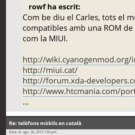
rowf ha escrit:
Com be diu el Carles, tots el m
compatibles amb una ROM de
com la MIUI.
http://wiki.cyanogenmod.org/i
http://miui.cat/
http://forum.xda-developers.
http://www.htcmania.com/port
...
Re: telèfons mòbils en català
Data: dl. ago. 26, 2013 1:50 pm