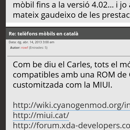
mòbil fins a la versió 4.02... 
mateix gaudeixo de les prestac
Re: telèfons mòbils en català
Data: dg. abr. 14, 2013 3:00 am
Autor:
rowf
(Entrades: 5)
Com be diu el Carles, tots el mó
compatibles amb una ROM de
customitzada com la MIUI.
http://wiki.cyanogenmod.org/in
http://miui.cat/
http://forum.xda-developers.c