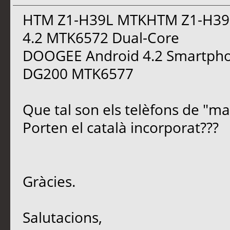
HTM Z1-H39L MTKHTM Z1-H39L
4.2 MTK6572 Dual-Core
DOOGEE Android 4.2 Smartphon
DG200 MTK6577
Que tal son els telèfons de "ma
Porten el català incorporat???
Gràcies.
Salutacions,