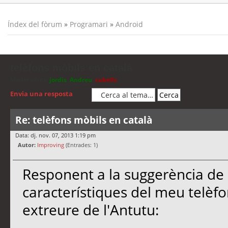
Índex del fòrum
»
Programari
»
Android
telèfons mòbils en català
Moderadors:
jordis
,
Andreu
,
cubells
Envia una resposta
Re: telèfons mòbils en català
Data: dj. nov. 07, 2013 1:19 pm
Autor:
Improving
(Entrades: 1)
Responent a la suggerència de C
característiques del meu telè
extreure de l'Antutu: