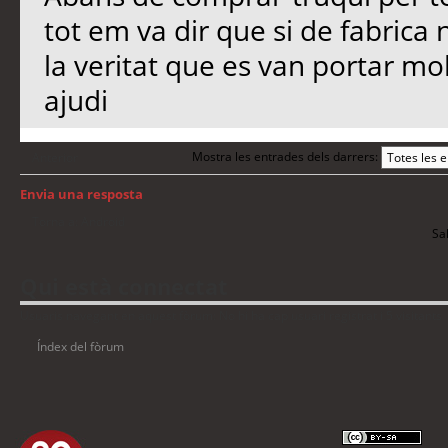
tot em va dir que si de fabrica 
la veritat que es van portar mo
ajudi
Mostra les entrades dels darrers:
Anterior
Envia una resposta
Torna a: Android
Sal
Qui està connectat
Usuaris navegant en aquest fòrum: No hi ha cap usuari registrat i 5 visitants
Índex del fòrum