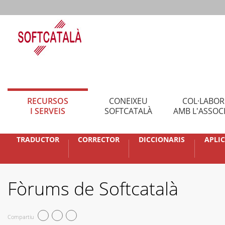
RECURSOS
CONEIXEU
COL·LABO
I SERVEIS
SOFTCATALÀ
AMB L'ASSOC
TRADUCTOR
CORRECTOR
DICCIONARIS
APLI
Fòrums de Softcatalà
Compartiu