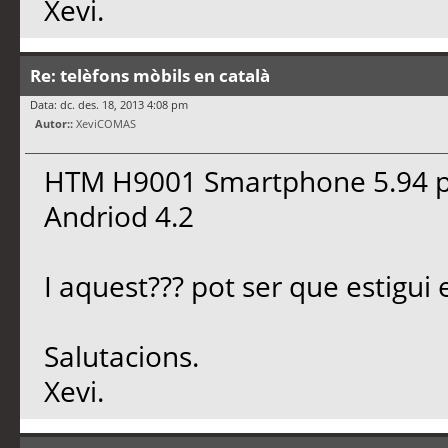
Xevi.
Re: telèfons mòbils en català
Data: dc. des. 18, 2013 4:08 pm
Autor::
XeviCOMAS
HTM H9001 Smartphone 5.94 p
Andriod 4.2
I aquest??? pot ser que estigui 
Salutacions.
Xevi.