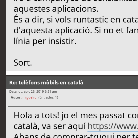
aquestes aplicacions.
És a dir, si vols runtastic en ca
d'aquesta aplicació. Si no et 
línia per insistir.
Sort.
Re: telèfons mòbils en català
Data: dt. abr. 23, 2019 6:51 am
Autor:
miguelrui
(Entrades: 1)
Hola a tots! jo el mes passat 
català, va ser aquí
https://www
Abans de comprar-truqui per tel