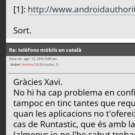
[1]:
http://www.androidauthorit
Sort.
Re: telèfons mòbils en català
Data: dv. ago. 12, 2016 9:08 am
Autor:
AndreuCM
(Entrades: 2)
Gràcies Xavi.
No hi ha cap problema en conf
tampoc en tinc tantes que requ
quan les aplicacions no t'oferei
cas de Runtastic, que és amb l
(almenys jo no l'he sabut trob