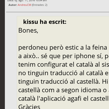
Data: dj. ago. 11, 2016 10:04 am
Autor:
AndreuCM
(Entrades: 2)
kissu ha escrit:
Bones,
perdoneu però estic a la feina 
a això.. sé que per iphone sí, 
tenim configurat el català al s
no tinguin traducció al català 
tinguin traducció al castellà. 
castellà com a segon idioma o a
català l'aplicació agafi el castel
Gràcies