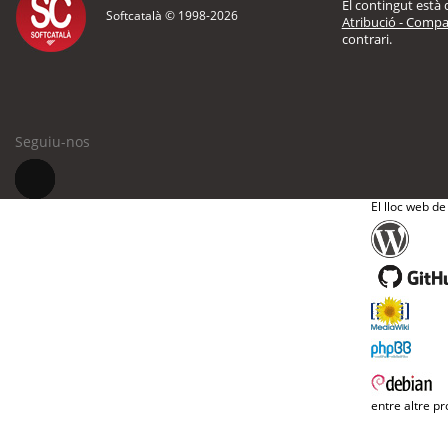
El contingut està d
Softcatalà © 1998-
2026
Atribució - Compar
contrari.
Seguiu-nos
El lloc web de
entre altre pr