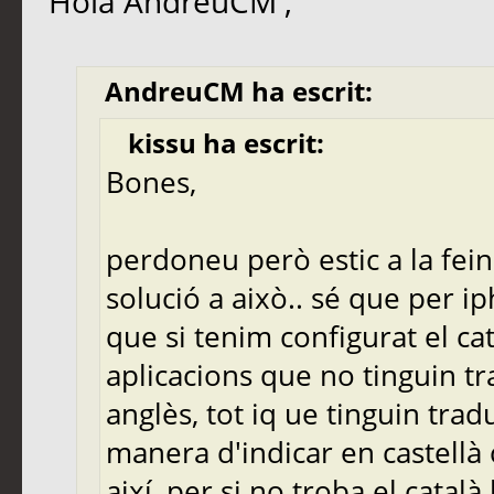
Hola AndreuCM ,
AndreuCM ha escrit:
kissu ha escrit:
Bones,
perdoneu però estic a la feina
solució a això.. sé que per i
que si tenim configurat el cat
aplicacions que no tinguin tr
anglès, tot iq ue tinguin trad
manera d'indicar en castellà
així, per si no troba el català 