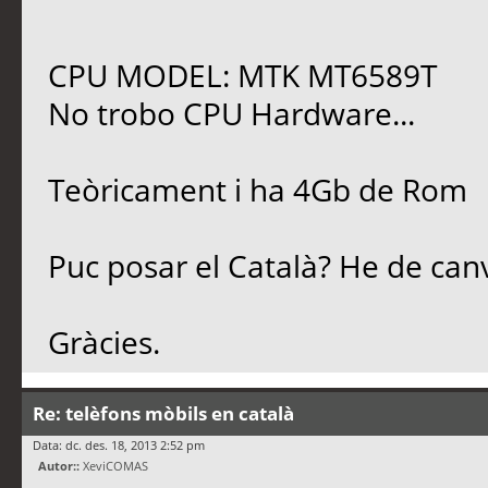
CPU MODEL: MTK MT6589T
No trobo CPU Hardware...
Teòricament i ha 4Gb de Rom
Puc posar el Català? He de ca
Gràcies.
Re: telèfons mòbils en català
Data: dc. des. 18, 2013 2:52 pm
Autor::
XeviCOMAS