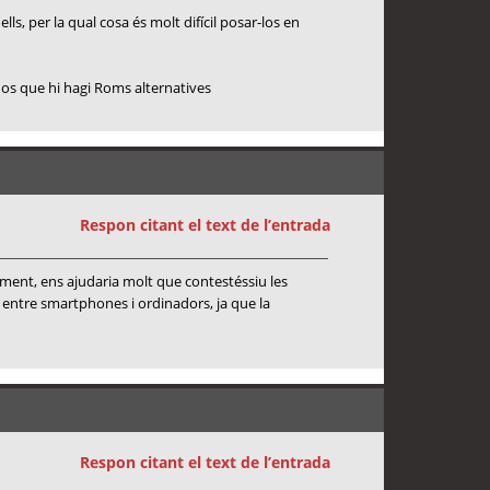
s, per la qual cosa és molt difícil posar-los en
nos que hi hagi Roms alternatives
Respon citant el text de l’entrada
moment, ens ajudaria molt que contestéssiu les
a entre smartphones i ordinadors, ja que la
Respon citant el text de l’entrada