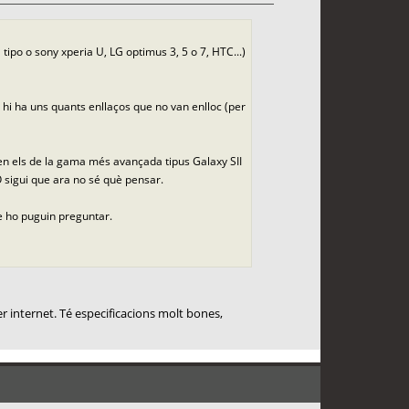
po o sony xperia U, LG optimus 3, 5 o 7, HTC...)
 hi ha uns quants enllaços que no van enlloc (per
rien els de la gama més avançada tipus Galaxy SII
 O sigui que ara no sé què pensar.
ue ho puguin preguntar.
er internet. Té especificacions molt bones,