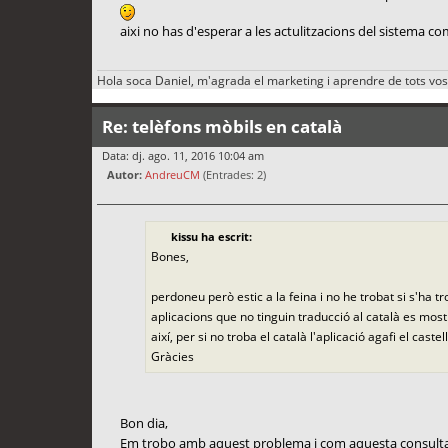
aixi no has d'esperar a les actulitzacions del sistema co
Hola soca Daniel, m'agrada el marketing i aprendre de tots vos
Re: telèfons mòbils en català
Data: dj. ago. 11, 2016 10:04 am
Autor:
AndreuCM
(Entrades: 2)
kissu ha escrit:
Bones,
perdoneu però estic a la feina i no he trobat si s'ha t
aplicacions que no tinguin traducció al català es most
així, per si no troba el català l'aplicació agafi el caste
Gràcies
Bon dia,
Em trobo amb aquest problema i com aquesta consulta és