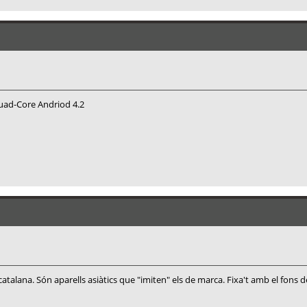
ad-Core Andriod 4.2
talana. Són aparells asiàtics que "imiten" els de marca. Fixa't amb el fons 