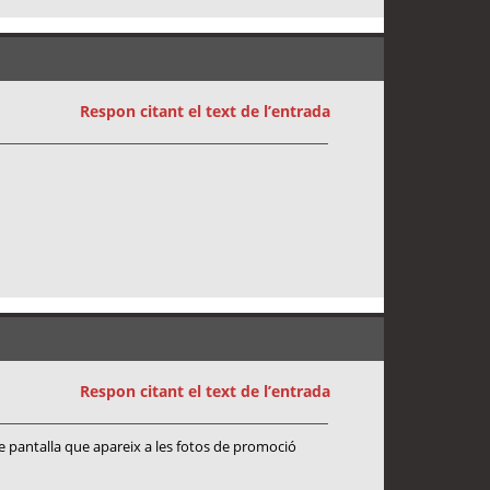
Respon citant el text de l’entrada
Respon citant el text de l’entrada
de pantalla que apareix a les fotos de promoció