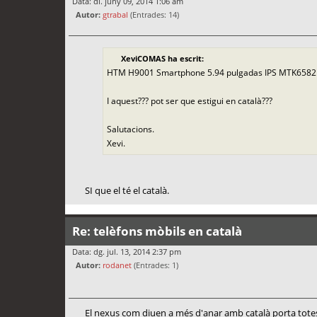
Data: dl. juny 09, 2014 1:06 am
Autor:
gtrabal
(Entrades: 14)
XeviCOMAS ha escrit:
HTM H9001 Smartphone 5.94 pulgadas IPS MTK6582 
I aquest??? pot ser que estigui en català???
Salutacions.
Xevi.
SI que el té el català.
Re: telèfons mòbils en català
Data: dg. jul. 13, 2014 2:37 pm
Autor:
rodanet
(Entrades: 1)
El nexus com diuen a més d'anar amb català porta totes