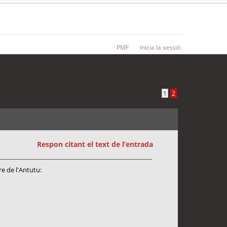
PMF
Inicia la sessió
28 entrades •
Pàgina
2
de
2
•
1
2
Respon citant el text de l’entrada
e de l'Antutu: