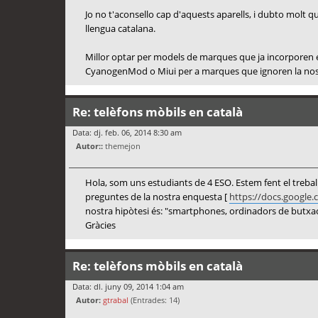
Jo no t'aconsello cap d'aquests aparells, i dubto molt qu
llengua catalana.
Millor optar per models de marques que ja incorporen e
CyanogenMod o Miui per a marques que ignoren la nostr
Re: telèfons mòbils en català
Data: dj. feb. 06, 2014 8:30 am
Autor::
themejon
Hola, som uns estudiants de 4 ESO. Estem fent el treball
preguntes de la nostra enquesta [
https://docs.google
nostra hipòtesi és: "smartphones, ordinadors de butxac
Gràcies
Re: telèfons mòbils en català
Data: dl. juny 09, 2014 1:04 am
Autor:
gtrabal
(Entrades: 14)