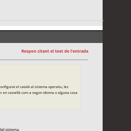
Respon citant el text de l’entrada
onfigurat el català al sistema operatiu, les
icar en castellà com a segon idioma o alguna cosa
del sistema.