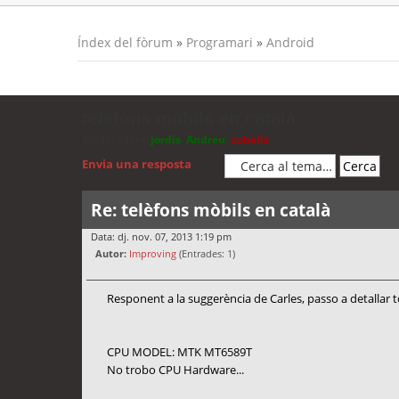
Índex del fòrum
»
Programari
»
Android
telèfons mòbils en català
Moderadors:
jordis
,
Andreu
,
cubells
Envia una resposta
Re: telèfons mòbils en català
Data: dj. nov. 07, 2013 1:19 pm
Autor:
Improving
(Entrades: 1)
Responent a la suggerència de Carles, passo a detallar 
CPU MODEL: MTK MT6589T
No trobo CPU Hardware...