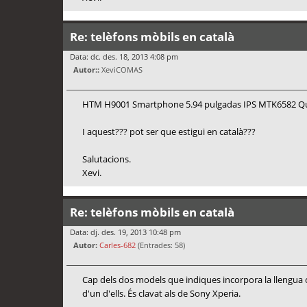
Re: telèfons mòbils en català
Data: dc. des. 18, 2013 4:08 pm
Autor::
XeviCOMAS
HTM H9001 Smartphone 5.94 pulgadas IPS MTK6582 Qu
I aquest??? pot ser que estigui en català???
Salutacions.
Xevi.
Re: telèfons mòbils en català
Data: dj. des. 19, 2013 10:48 pm
Autor:
Carles-682
(Entrades: 58)
Cap dels dos models que indiques incorpora la llengua ca
d'un d'ells. És clavat als de Sony Xperia.