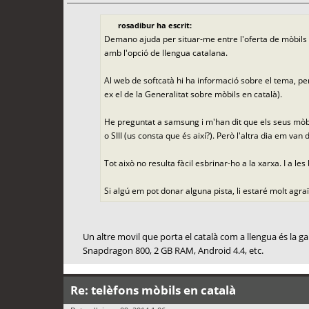
rosadibur ha escrit:
Demano ajuda per situar-me entre l'oferta de mòbils d
amb l'opció de llengua catalana.
Al web de softcatà hi ha informació sobre el tema, pe
ex el de la Generalitat sobre mòbils en català).
He preguntat a samsung i m'han dit que els seus mòbils
o SIII (us consta que és així?). Però l'altra dia em v
Tot això no resulta fàcil esbrinar-ho a la xarxa. I a 
Si algú em pot donar alguna pista, li estaré molt agra
Un altre movil que porta el català com a llengua és la ga
Snapdragon 800, 2 GB RAM, Android 4.4, etc.
Re: telèfons mòbils en català