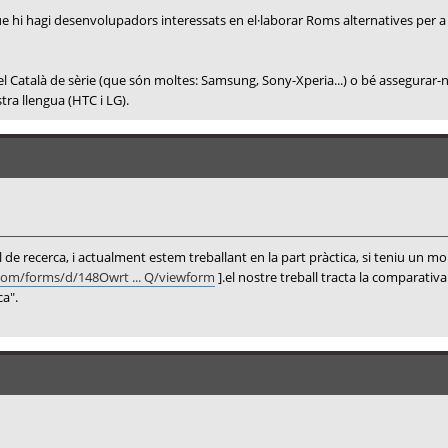
e hi hagi desenvolupadors interessats en el·laborar Roms alternatives per a ell
l Català de sèrie (que són moltes: Samsung, Sony-Xperia...) o bé assegurar-
a llengua (HTC i LG).
 de recerca, i actualment estem treballant en la part pràctica, si teniu un 
.com/forms/d/148Owrt ... Q/viewform
].el nostre treball tracta la comparativ
a".