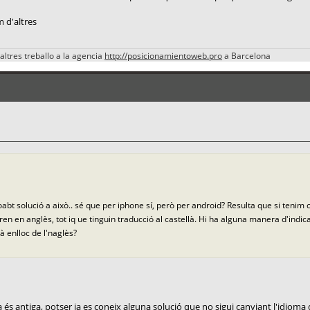
m d'altres
altres treballo a la agencia
http://posicionamientoweb.pro
a Barcelona
roabt solució a això.. sé que per iphone sí, però per android? Resulta que si tenim c
ren en anglès, tot iq ue tinguin traducció al castellà. Hi ha alguna manera d'ind
llà enlloc de l'naglès?
 antiga, potser ja es coneix alguna solució que no sigui canviant l'idioma 