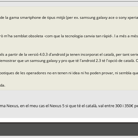
e la gama smartphone de tipus mitjà (per ex. samsung galaxy ace o sony xperia ti
rò m'ha semblat obsoleta -com que la tecnologia canvia tan ràpid-. I a més a més
 a partir de la versió 4.0.3 d'android ja tenen incorporat el català, per tant se
an demostrar que un samsung galaxy y pro que té l'android 2.3 té l'opció de català.
les botiques de les operadores no en tenen ni idea ni ho poden provar, ni sembla q
ïda.
ma Nexus, en el meu cas el Nexus 5 si que té el català, val entre 300 i 350€ p