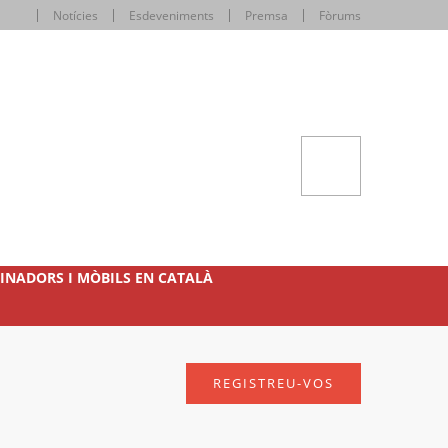
Notícies
Esdeveniments
Premsa
Fòrums
INADORS I MÒBILS EN CATALÀ
REGISTREU-VOS