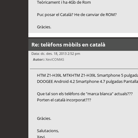
Teòricament i ha 4Gb de Rom
Puc posar el Català? He de canviar de ROM?
Gràcies.
Re: telèfons mòbils en català
Data: dc. des. 18, 2013 2:52 pm
Autor::
XeviCOMAS
HTM Z1-H39L MTKHTM Z1-H39L Smartphone 5 pulgadas
DOOGEE Android 4.2 Smartphone 4.7 pulgadas Pantall
Que tal son els telèfons de "marca blanca" actuals???
Porten el català incorporat???
Gràcies.
Salutacions,
Xevi.