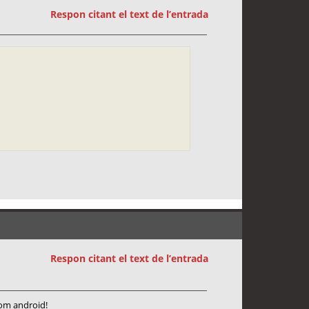
Respon citant el text de l’entrada
Respon citant el text de l’entrada
com android!