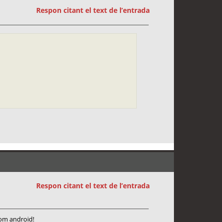
Respon citant el text de l’entrada
Respon citant el text de l’entrada
com android!