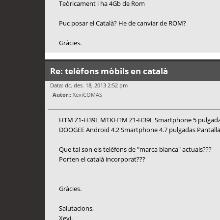
Teòricament i ha 4Gb de Rom
Puc posar el Català? He de canviar de ROM?
Gràcies.
Re: telèfons mòbils en català
Data: dc. des. 18, 2013 2:52 pm
Autor::
XeviCOMAS
HTM Z1-H39L MTKHTM Z1-H39L Smartphone 5 pulgadas
DOOGEE Android 4.2 Smartphone 4.7 pulgadas Pantall
Que tal son els telèfons de "marca blanca" actuals???
Porten el català incorporat???
Gràcies.
Salutacions,
Xevi.