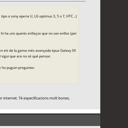
po o sony xperia U, LG optimus 3, 5 o 7, HTC...)
 hi ha uns quants enllaços que no van enlloc (per
rien els de la gama més avançada tipus Galaxy SII
 O sigui que ara no sé què pensar.
ue ho puguin preguntar.
er internet. Té especificacions molt bones,