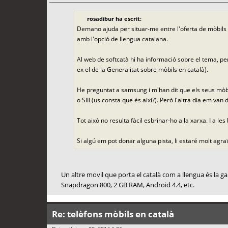
rosadibur ha escrit:
Demano ajuda per situar-me entre l'oferta de mòbils d
amb l'opció de llengua catalana.
Al web de softcatà hi ha informació sobre el tema, pe
ex el de la Generalitat sobre mòbils en català).
He preguntat a samsung i m'han dit que els seus mòbils
o SIII (us consta que és així?). Però l'altra dia em v
Tot això no resulta fàcil esbrinar-ho a la xarxa. I a 
Si algú em pot donar alguna pista, li estaré molt agra
Un altre movil que porta el català com a llengua és la ga
Snapdragon 800, 2 GB RAM, Android 4.4, etc.
Re: telèfons mòbils en català