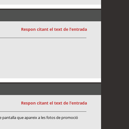
Respon citant el text de l’entrada
Respon citant el text de l’entrada
de pantalla que apareix a les fotos de promoció