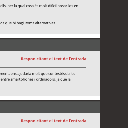
s, per la qual cosa és molt difícil posar-los en
nos que hi hagi Roms alternatives
Respon citant el text de l’entrada
moment, ens ajudaria molt que contestéssiu les
a entre smartphones i ordinadors, ja que la
Respon citant el text de l’entrada