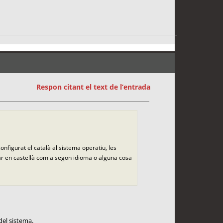
Respon citant el text de l’entrada
onfigurat el català al sistema operatiu, les
icar en castellà com a segon idioma o alguna cosa
del sistema.