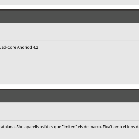
ad-Core Andriod 4.2
talana. Són aparells asiàtics que "imiten" els de marca. Fixa't amb el fons 