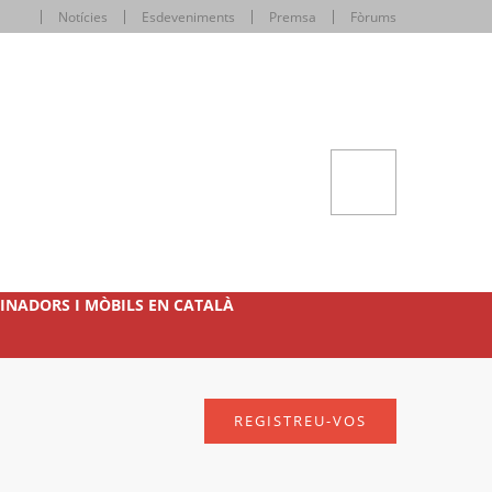
Notícies
Esdeveniments
Premsa
Fòrums
INADORS I MÒBILS EN CATALÀ
REGISTREU-VOS