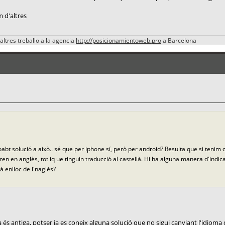
m d'altres
altres treballo a la agencia
http://posicionamientoweb.pro
a Barcelona
roabt solució a això.. sé que per iphone sí, però per android? Resulta que si tenim c
ren en anglès, tot iq ue tinguin traducció al castellà. Hi ha alguna manera d'ind
llà enlloc de l'naglès?
 antiga, potser ja es coneix alguna solució que no sigui canviant l'idioma 