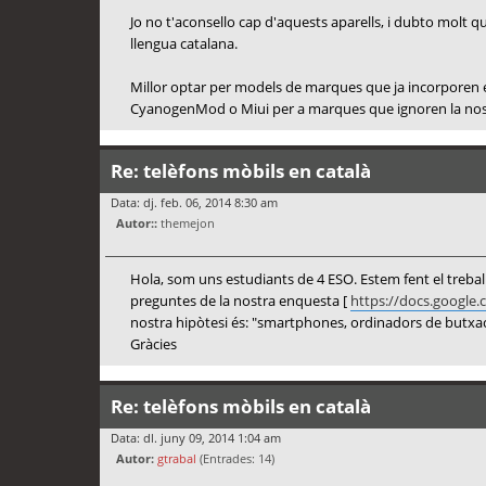
Jo no t'aconsello cap d'aquests aparells, i dubto molt qu
llengua catalana.
Millor optar per models de marques que ja incorporen e
CyanogenMod o Miui per a marques que ignoren la nostr
Re: telèfons mòbils en català
Data: dj. feb. 06, 2014 8:30 am
Autor::
themejon
Hola, som uns estudiants de 4 ESO. Estem fent el treball
preguntes de la nostra enquesta [
https://docs.google
nostra hipòtesi és: "smartphones, ordinadors de butxac
Gràcies
Re: telèfons mòbils en català
Data: dl. juny 09, 2014 1:04 am
Autor:
gtrabal
(Entrades: 14)