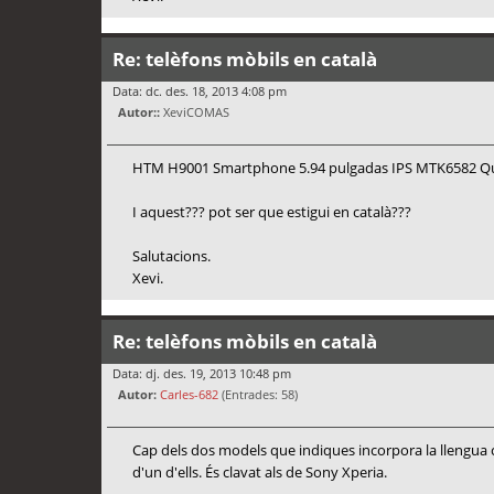
Re: telèfons mòbils en català
Data: dc. des. 18, 2013 4:08 pm
Autor::
XeviCOMAS
HTM H9001 Smartphone 5.94 pulgadas IPS MTK6582 Qu
I aquest??? pot ser que estigui en català???
Salutacions.
Xevi.
Re: telèfons mòbils en català
Data: dj. des. 19, 2013 10:48 pm
Autor:
Carles-682
(Entrades: 58)
Cap dels dos models que indiques incorpora la llengua ca
d'un d'ells. És clavat als de Sony Xperia.