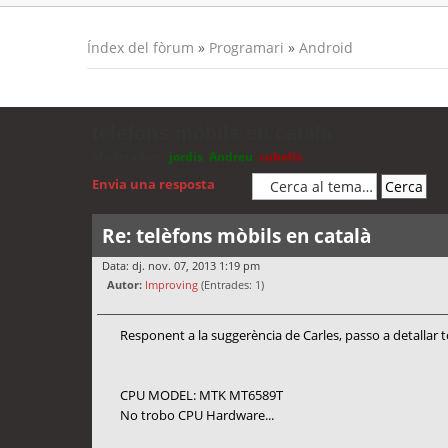
Índex del fòrum
»
Programari
»
Android
telèfons mòbils en català
Moderadors:
jordis
,
Andreu
,
cubells
Envia una resposta
Re: telèfons mòbils en català
Data: dj. nov. 07, 2013 1:19 pm
Autor:
Improving
(Entrades: 1)
Responent a la suggerència de Carles, passo a detallar 
CPU MODEL: MTK MT6589T
No trobo CPU Hardware...