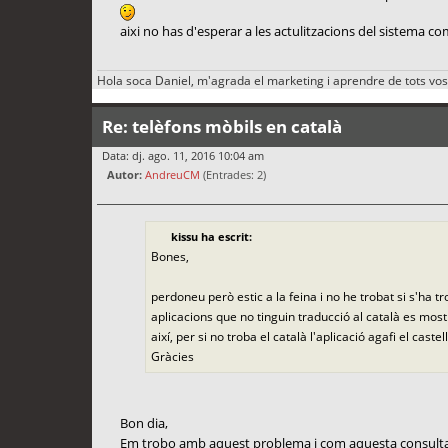
aixi no has d'esperar a les actulitzacions del sistema co
Hola soca Daniel, m'agrada el marketing i aprendre de tots vos
Re: telèfons mòbils en català
Data: dj. ago. 11, 2016 10:04 am
Autor:
AndreuCM
(Entrades: 2)
kissu ha escrit:
Bones,
perdoneu però estic a la feina i no he trobat si s'ha t
aplicacions que no tinguin traducció al català es most
així, per si no troba el català l'aplicació agafi el caste
Gràcies
Bon dia,
Em trobo amb aquest problema i com aquesta consulta és