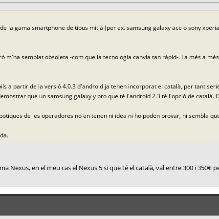
e la gama smartphone de tipus mitjà (per ex. samsung galaxy ace o sony xperia ti
rò m'ha semblat obsoleta -com que la tecnologia canvia tan ràpid-. I a més a més
 a partir de la versió 4.0.3 d'android ja tenen incorporat el català, per tant se
an demostrar que un samsung galaxy y pro que té l'android 2.3 té l'opció de català.
les botiques de les operadores no en tenen ni idea ni ho poden provar, ni sembla q
ïda.
ma Nexus, en el meu cas el Nexus 5 si que té el català, val entre 300 i 350€ p