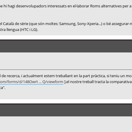
e hi hagi desenvolupadors interessats en el·laborar Roms alternatives per a ell
l Català de sèrie (que són moltes: Samsung, Sony-Xperia...) o bé assegurar-
a llengua (HTC i LG).
 de recerca, i actualment estem treballant en la part pràctica, si teniu un 
.com/forms/d/148Owrt ... Q/viewform
].el nostre treball tracta la comparativ
a".