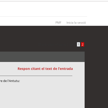
PMF
Inicia la sessió
28 entrades •
Pàgina
2
de
2
•
1
2
Respon citant el text de l’entrada
e de l'Antutu: