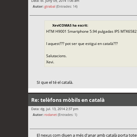
Data: dl. juny 09, 2014 1:06 am
Autor:
gtrabal
(Entrades: 14)
XeviCOMAS ha escrit:
HTM H9001 Smartphone 5.94 pulgadas IPS MTK6582 
I aquest??? pot ser que estigui en català???
Salutacions.
Xevi.
SI que el té el català.
Re: telèfons mòbils en català
Data: dg. jul. 13, 2014 2:37 pm
Autor:
rodanet
(Entrades: 1)
El nexus com diuen a més d'anar amb català porta totes